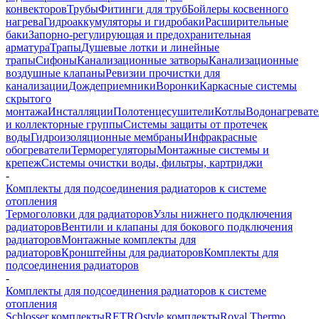
конвекторов
Трубы
Фитинги для труб
Бойлеры косвенного
нагрева
Гидроаккумуляторы и гидробаки
Расширительные
баки
Запорно-регулирующая и предохранительная
арматура
Трапы
Душевые лотки и линейные
трапы
Сифоны
Канализационные затворы
Канализационные
воздушные клапаны
Ревизии прочистки для
канализации
Дождеприемники
Воронки
Каркасные системы
скрытого
монтажа
Инсталляции
Полотенцесушители
Котлы
Водонагреват
и коллекторные группы
Системы защиты от протечек
воды
Гидроизоляционные мембраны
Инфракрасные
обогреватели
Терморегуляторы
Монтажные системы и
крепеж
Системы очистки воды, фильтры, картриджи
-
Комплекты для подсоединения радиаторов к системе
отопления
Термоголовки для радиаторов
Узлы нижнего подключения
радиаторов
Вентили и клапаны для бокового подключения
радиаторов
Монтажные комплекты для
радиаторов
Кронштейны для радиаторов
Комплекты для
подсоединения радиаторов
-
Комплекты для подсоединения радиаторов к системе
отопления
Schlosser комплекты
RETROstyle комплекты
Royal Thermo