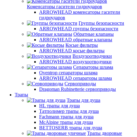
Коменсаторы гасители гидроударов
ARROWHEAD коменсаторы гасители
гидроударов
Группы безопасности
ARROWHEAD группы безопасности
Обратные клапаны
ARROWHEAD обратные клапаны
Косые фильтры
ARROWHEAD косые фильтры
Воздухоотводчики
ARROWHEAD воздухоотводчики
Сепараторы шлама
Oventrop cепараторы шлама
ARROWHEAD сепараторы шлама
Сервоприводы
Dragoman Rubinetterie сервоприводы
Трапы
Трапы для душа
HL трапы для душа
Татполимер трапы для душа
Fachmann трапы для душа
McAlpine трапы для душа
BETTOSERB трапы для душа
Трапы дворовые