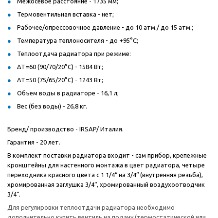
Межосевое расстояние - 1735 мм;
Термовентильная вставка - нет;
Рабочее/опрессовочное давление - до 10 атм./ до 15 атм.;
Температура теплоносителя - до +95°C;
Теплоотдача радиатора при режиме:
ΔT=60 (90/70/20°C) - 1584 Вт;
ΔT=50 (75/65/20°C) - 1243 Вт;
Объем воды в радиаторе - 16,1 л;
Вес (без воды) - 26,8 кг.
Бренд/ производство - IRSAP/ Италия.
Гарантия - 20 лет.
В комплект поставки радиатора входит - сам прибор, крепежные
кронштейны для настенного монтажа в цвет радиатора, четыре
переходника красного цвета с 1 1/4“ на 3/4“ (внутренняя резьба),
хромированная заглушка 3/4“, хромированный воздухоотводчик
3/4“.
Для регулировки теплоотдачи радиатора необходимо
дополнительно купить вентиль на подачу (термостатической или