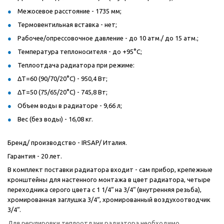
Межосевое расстояние - 1735 мм;
Термовентильная вставка - нет;
Рабочее/опрессовочное давление - до 10 атм./ до 15 атм.;
Температура теплоносителя - до +95°C;
Теплоотдача радиатора при режиме:
ΔT=60 (90/70/20°C) - 950,4 Вт;
ΔT=50 (75/65/20°C) - 745,8 Вт;
Объем воды в радиаторе - 9,66 л;
Вес (без воды) - 16,08 кг.
Бренд/ производство - IRSAP/ Италия.
Гарантия - 20 лет.
В комплект поставки радиатора входит - сам прибор, крепежные
кронштейны для настенного монтажа в цвет радиатора, четыре
переходника серого цвета с 1 1/4“ на 3/4“ (внутренняя резьба),
хромированная заглушка 3/4“, хромированный воздухоотводчик
3/4“.
Для регулировки теплоотдачи радиатора необходимо