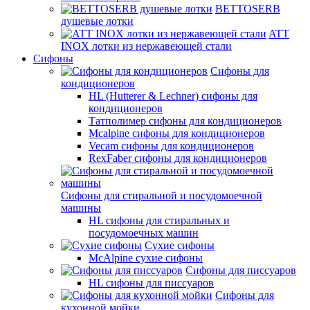
BETTOSERB
душевые лотки
ATT
INOX лотки из нержавеющей стали
Сифоны
Сифоны для
кондиционеров
HL (Hutterer & Lechner) сифоны для
кондиционеров
Татполимер сифоны для кондиционеров
Mcalpine сифоны для кондиционеров
Vecam сифоны для кондиционеров
RexFaber сифоны для кондиционеров
Сифоны для стиральной и посудомоечной
машины
HL сифоны для стиральных и
посудомоечных машин
Сухие сифоны
McAlpine сухие сифоны
Сифоны для писсуаров
HL сифоны для писсуаров
Сифоны для
кухонной мойки