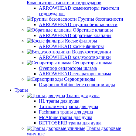
Коменсаторы гасители гидроударов
ARROWHEAD коменсаторы гасители
гидроударов
Группы безопасности
ARROWHEAD группы безопасности
Обратные клапаны
ARROWHEAD обратные клапаны
Косые фильтры
ARROWHEAD косые фильтры
Воздухоотводчики
ARROWHEAD воздухоотводчики
Сепараторы шлама
Oventrop cепараторы шлама
ARROWHEAD сепараторы шлама
Сервоприводы
Dragoman Rubinetterie сервоприводы
Трапы
Трапы для душа
HL трапы для душа
Татполимер трапы для душа
Fachmann трапы для душа
McAlpine трапы для душа
BETTOSERB трапы для душа
Трапы дворовые
уличные