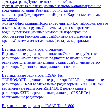
арматура
Трапы
Душевые лотки и линейные
трапы
Сифоны
Канализационные затворы
Канализационные
воздушные клапаны
Ревизии прочистки для
канализации
Дождеприемники
Воронки
Каркасные системы
скрытого
монтажа
Инсталляции
Полотенцесушители
Котлы
Водонагреват
и коллекторные группы
Системы защиты от протечек
воды
Гидроизоляционные мембраны
Инфракрасные
обогреватели
Терморегуляторы
Монтажные системы и
крепеж
Системы очистки воды, фильтры, картриджи
-
Вертикальные радиаторы отопления
Вертикальные радиаторы отопления
Стальные трубчатые
радиаторы
Биметаллические радиаторы
Алюминиевые
радиаторы
Стальные панельные радиаторы
Чугунные ретро-
радиаторы
Горизонтальные радиаторы отопления
-
Вертикальные радиаторы IRSAP Tesi
ТЕПЛОФОРТ вертикальные радиаторы
RIFAR вертикальные
радиаторы
KERMI вертикальные радиаторы
ROYAL THERMO
вертикальные радиаторы
ZEHNDER вертикальные
радиаторы
КЗТО вертикальные радиаторы
IRSAP Tesi
вертикальные радиаторы
-
Вертикальные радиаторы IRSAP Tesi 31800