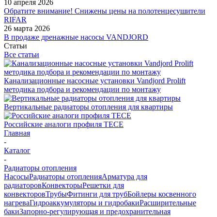
10 апреля 2026
Обратите внимание! Снижены цены на полотенцесушители
RIFAR
26 марта 2026
В продаже дренажные насосы VANDJORD
Статьи
Все статьи
Канализационные насосные установки Vandjord Prolift
методика подбора и рекомендации по монтажу
Вертикальные радиаторы отопления для квартиры
Российские аналоги профиля TECE
Главная
-
Каталог
-
Радиаторы отопления
Насосы
Радиаторы отопления
Арматура для
радиаторов
Конвекторы
Решетки для
конвекторов
Трубы
Фитинги для труб
Бойлеры косвенного
нагрева
Гидроаккумуляторы и гидробаки
Расширительные
баки
Запорно-регулирующая и предохранительная