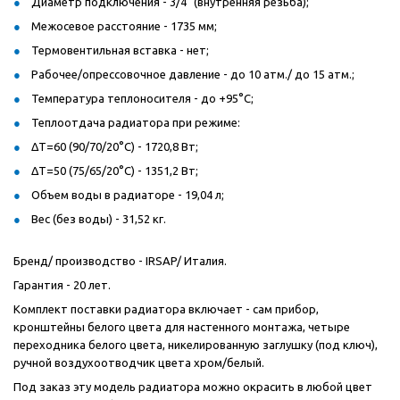
Диаметр подключения - 3/4" (внутренняя резьба);
Межосевое расстояние - 1735 мм;
Термовентильная вставка - нет;
Рабочее/опрессовочное давление - до 10 атм./ до 15 атм.;
Температура теплоносителя - до +95°C;
Теплоотдача радиатора при режиме:
ΔT=60 (90/70/20°C) - 1720,8 Вт;
ΔT=50 (75/65/20°C) - 1351,2 Вт;
Объем воды в радиаторе - 19,04 л;
Вес (без воды) - 31,52 кг.
Бренд/ производство - IRSAP/ Италия.
Гарантия - 20 лет.
Комплект поставки радиатора включает - сам прибор,
кронштейны белого цвета для настенного монтажа, четыре
переходника белого цвета, никелированную заглушку (под ключ),
ручной воздухоотводчик цвета хром/белый.
Под заказ эту модель радиатора можно окрасить в любой цвет