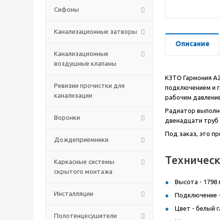
Сифоны
Канализационные затворы
Описание
Канализационные
воздушные клапаны
КЗТО Гармония А2
Ревизии прочистки для
подключением и г
канализации
рабочим давление
Радиатор выполне
Воронки
двенадцати труб 
Под заказ, это п
Дождеприемники
Техническ
Каркасные системы
скрытого монтажа
Высота - 1798 
Инсталляции
Подключение -
Цвет - белый г
Полотенцесушители