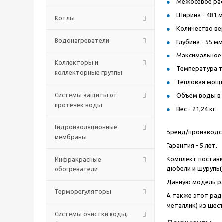
Межосевое рас
Ширина - 481 м
Котлы
Количество ве
Водонагреватели
Глубина - 55 м
Максимальное 
Коллекторы и
Температура т
коллекторные группы
Тепловая мощно
Системы защиты от
Объем воды в р
протечек воды
Вес - 21,24 кг.
Гидроизоляционные
Бренд/производст
мембраны
Гарантия - 5 лет.
Комплект поставк
Инфракрасные
дюбели и шурупы)
обогреватели
Данную модель ра
Терморегуляторы
А также этот рад
металлик) из шес
Системы очистки воды,