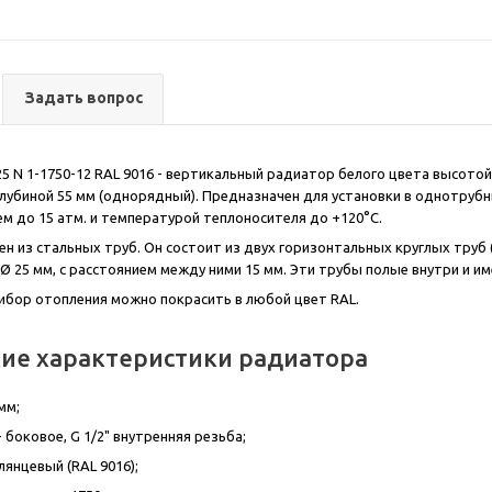
Задать вопрос
5 N 1-1750-12 RAL 9016 - вертикальный радиатор белого цвета высотой 
лубиной 55 мм (однорядный). Предназначен для установки в однотруб
м до 15 атм. и температурой теплоносителя до +120°С.
н из стальных труб. Он состоит из двух горизонтальных круглых труб (
Ø 25 мм, с расстоянием между ними 15 мм. Эти трубы полые внутри и и
рибор отопления можно покрасить в любой цвет RAL.
ие характеристики радиатора
мм;
 боковое, G 1/2" внутренняя резьба;
лянцевый (RAL 9016);