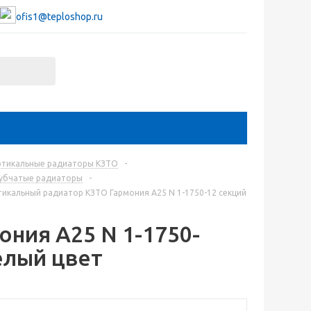
ofis1@teploshop.ru
ртикальные радиаторы КЗТО
-
рубчатые радиаторы
-
тикальный радиатор КЗТО Гармония А25 N 1-1750-12 секций
ния А25 N 1-1750-
елый цвет