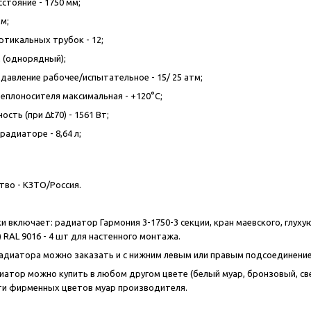
стояние - 1750 мм;
м;
ртикальных трубок - 12;
м (однорядный);
давление рабочее/испытательное - 15/ 25 атм;
еплоносителя максимальная - +120°С;
сть (при Δt70) - 1561 Вт;
адиаторе - 8,64 л;
во - КЗТО/Россия.
и включает: радиатор Гармония 3-1750-3 секции, кран маевского, глуху
 RAL 9016 - 4 шт для настенного монтажа.
диатора можно заказать и с нижним левым или правым подсоединение
иатор можно купить в любом другом цвете (белый муар, бронзовый, с
ти фирменных цветов муар производителя.