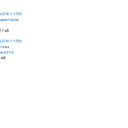
А25 N-1-1750
адиаторов
7,7 кб
А25 N-1-1750
нтажа
ов КЗТО
8 мб