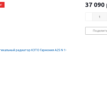
37 090
е!
Поделит