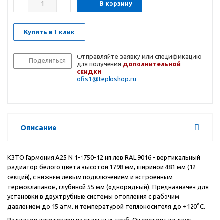
В корзину
Купить в 1 клик
Отправляйте заявку или спецификацию
Поделиться
для получения
дополнительной
скидки
ofis1@teploshop.ru
Описание
КЗТО Гармония А25 N 1-1750-12 нп лев RAL 9016 - вертикальный
радиатор белого цвета высотой 1798 мм, шириной 481 мм (12
секций), с нижним левым подключением и встроенным
термоклапаном, глубиной 55 мм (однорядный). Предназначен для
установки в двухтрубные системы отопления с рабочим
давлением до 15 атм. и температурой теплоносителя до +120°С.
Радиатор изготовлен из стальных труб. Он состоит из двух