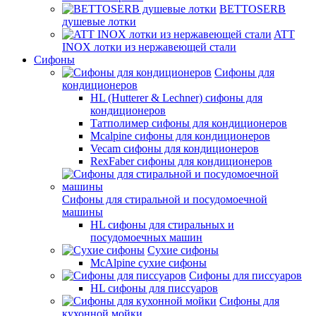
BETTOSERB
душевые лотки
ATT
INOX лотки из нержавеющей стали
Сифоны
Сифоны для
кондиционеров
HL (Hutterer & Lechner) сифоны для
кондиционеров
Татполимер сифоны для кондиционеров
Mcalpine сифоны для кондиционеров
Vecam сифоны для кондиционеров
RexFaber сифоны для кондиционеров
Сифоны для стиральной и посудомоечной
машины
HL сифоны для стиральных и
посудомоечных машин
Сухие сифоны
McAlpine сухие сифоны
Сифоны для писсуаров
HL сифоны для писсуаров
Сифоны для
кухонной мойки