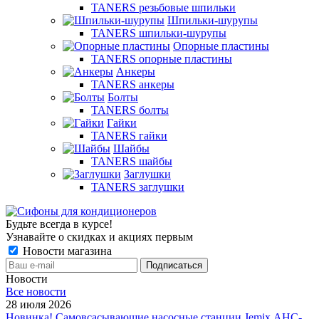
TANERS резьбовые шпильки
Шпильки-шурупы
TANERS шпильки-шурупы
Опорные пластины
TANERS опорные пластины
Анкеры
TANERS анкеры
Болты
TANERS болты
Гайки
TANERS гайки
Шайбы
TANERS шайбы
Заглушки
TANERS заглушки
Будьте всегда в курсе!
Узнавайте о скидках и акциях первым
Новости магазина
Новости
Все новости
28 июля 2026
Новинка! Самовсасывающие насосные станции Jemix АНС-