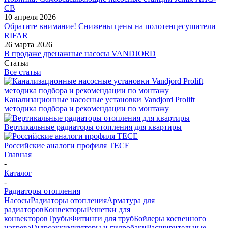
СВ
10 апреля 2026
Обратите внимание! Снижены цены на полотенцесушители
RIFAR
26 марта 2026
В продаже дренажные насосы VANDJORD
Статьи
Все статьи
Канализационные насосные установки Vandjord Prolift
методика подбора и рекомендации по монтажу
Вертикальные радиаторы отопления для квартиры
Российские аналоги профиля TECE
Главная
-
Каталог
-
Радиаторы отопления
Насосы
Радиаторы отопления
Арматура для
радиаторов
Конвекторы
Решетки для
конвекторов
Трубы
Фитинги для труб
Бойлеры косвенного
нагрева
Гидроаккумуляторы и гидробаки
Расширительные