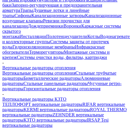
баки
Запорно-регулирующая и предохранительная
арматура
Трапы
Душевые лотки и линейные
трапы
Сифоны
Канализационные затворы
Канализационные
воздушные клапаны
Ревизии прочистки для
канализации
Дождеприемники
Воронки
Каркасные системы
скрытого
монтажа
Инсталляции
Полотенцесушители
Котлы
Водонагреват
и коллекторные группы
Системы защиты от протечек
воды
Гидроизоляционные мембраны
Инфракрасные
обогреватели
Терморегуляторы
Монтажные системы и
крепеж
Системы очистки воды, фильтры, картриджи
-
Вертикальные радиаторы отопления
Вертикальные радиаторы отопления
Стальные трубчатые
радиаторы
Биметаллические радиаторы
Алюминиевые
радиаторы
Стальные панельные радиаторы
Чугунные ретро-
радиаторы
Горизонтальные радиаторы отопления
-
Вертикальные радиаторы КЗТО
ТЕПЛОФОРТ вертикальные радиаторы
RIFAR вертикальные
радиаторы
KERMI вертикальные радиаторы
ROYAL THERMO
вертикальные радиаторы
ZEHNDER вертикальные
радиаторы
КЗТО вертикальные радиаторы
IRSAP Tesi
вертикальные радиаторы