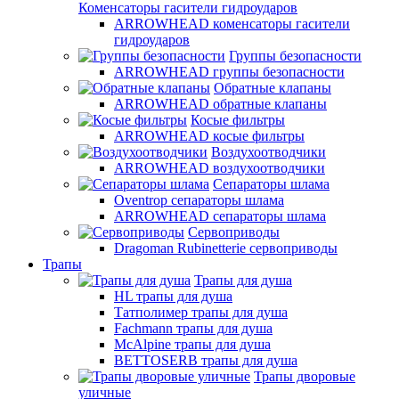
Коменсаторы гасители гидроударов
ARROWHEAD коменсаторы гасители
гидроударов
Группы безопасности
ARROWHEAD группы безопасности
Обратные клапаны
ARROWHEAD обратные клапаны
Косые фильтры
ARROWHEAD косые фильтры
Воздухоотводчики
ARROWHEAD воздухоотводчики
Сепараторы шлама
Oventrop cепараторы шлама
ARROWHEAD сепараторы шлама
Сервоприводы
Dragoman Rubinetterie сервоприводы
Трапы
Трапы для душа
HL трапы для душа
Татполимер трапы для душа
Fachmann трапы для душа
McAlpine трапы для душа
BETTOSERB трапы для душа
Трапы дворовые
уличные