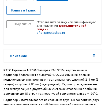
Купить в 1 клик
Отправляйте заявку или спецификацию
Поделиться
для получения
дополнительной
скидки
ofis1@teploshop.ru
Описание
КЗТО Гармония 1-1750-3 нп прав RAL 9016 - вертикальный
радиатор белого цвета высотой 1795 мм, с нижним правым
подключением и встроенным термоклапаном, шириной 211 мм (3
секции) и глубиной 80 мм (однорядный). Радиатор предназначен
для эксплуатации в двухтрубных системах отопления с рабочим
давлением до 15 атм. и температурой теплоносителя до +120°С.
Радиатор изготавливается из стальных труб. Он состоит из двух
круглых горизонтальных труб (вверху и внизу) и приваренных к