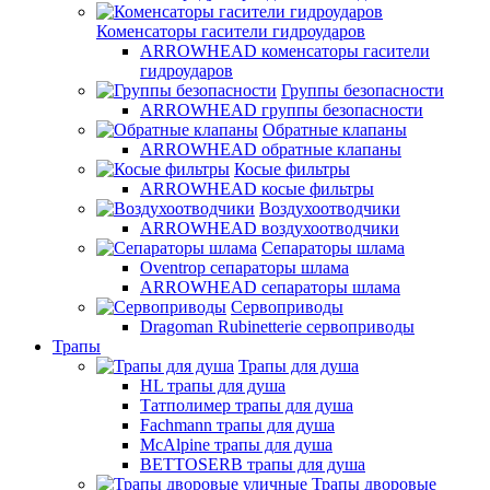
Коменсаторы гасители гидроударов
ARROWHEAD коменсаторы гасители
гидроударов
Группы безопасности
ARROWHEAD группы безопасности
Обратные клапаны
ARROWHEAD обратные клапаны
Косые фильтры
ARROWHEAD косые фильтры
Воздухоотводчики
ARROWHEAD воздухоотводчики
Сепараторы шлама
Oventrop cепараторы шлама
ARROWHEAD сепараторы шлама
Сервоприводы
Dragoman Rubinetterie сервоприводы
Трапы
Трапы для душа
HL трапы для душа
Татполимер трапы для душа
Fachmann трапы для душа
McAlpine трапы для душа
BETTOSERB трапы для душа
Трапы дворовые