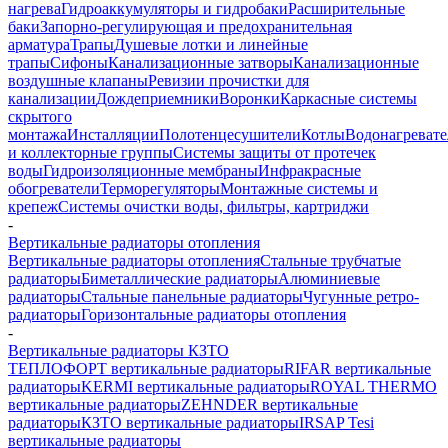
нагрева
Гидроаккумуляторы и гидробаки
Расширительные
баки
Запорно-регулирующая и предохранительная
арматура
Трапы
Душевые лотки и линейные
трапы
Сифоны
Канализационные затворы
Канализационные
воздушные клапаны
Ревизии прочистки для
канализации
Дождеприемники
Воронки
Каркасные системы
скрытого
монтажа
Инсталляции
Полотенцесушители
Котлы
Водонагреват
и коллекторные группы
Системы защиты от протечек
воды
Гидроизоляционные мембраны
Инфракрасные
обогреватели
Терморегуляторы
Монтажные системы и
крепеж
Системы очистки воды, фильтры, картриджи
-
Вертикальные радиаторы отопления
Вертикальные радиаторы отопления
Стальные трубчатые
радиаторы
Биметаллические радиаторы
Алюминиевые
радиаторы
Стальные панельные радиаторы
Чугунные ретро-
радиаторы
Горизонтальные радиаторы отопления
-
Вертикальные радиаторы КЗТО
ТЕПЛОФОРТ вертикальные радиаторы
RIFAR вертикальные
радиаторы
KERMI вертикальные радиаторы
ROYAL THERMO
вертикальные радиаторы
ZEHNDER вертикальные
радиаторы
КЗТО вертикальные радиаторы
IRSAP Tesi
вертикальные радиаторы