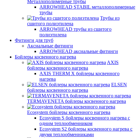
Металлополимерные трубы
ARROWHEAD STABIL металлополимерные
трубы
Трубы из
сшитого полиэтилена
ARROWHEAD трубы из сшитого
полиэтилена
Фитинги для труб
Аксиальные фитинги
ARROWHEAD аксиальные фитинги
Бойлеры косвенного нагрева
AXIS
бойлеры косвенного нагрева
AXIS THERM X бойлеры косвенного
нагрева
ELSEN
бойлеры косвенного нагрева
TERMAVENETA бойлеры косвенного нагрева
Ecosystem бойлеры косвенного нагрева
Ecosystem S бойлеры косвенного нагрева с
одним теплообменником
Ecosystem S2 бойлеры косвенного нагрева с
двумя теплообменниками