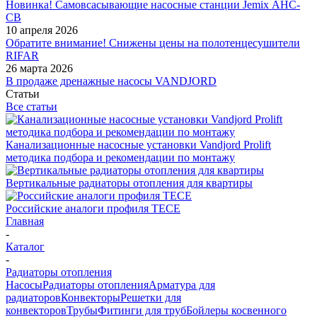
Новинка! Самовсасывающие насосные станции Jemix АНС-
СВ
10 апреля 2026
Обратите внимание! Снижены цены на полотенцесушители
RIFAR
26 марта 2026
В продаже дренажные насосы VANDJORD
Статьи
Все статьи
Канализационные насосные установки Vandjord Prolift
методика подбора и рекомендации по монтажу
Вертикальные радиаторы отопления для квартиры
Российские аналоги профиля TECE
Главная
-
Каталог
-
Радиаторы отопления
Насосы
Радиаторы отопления
Арматура для
радиаторов
Конвекторы
Решетки для
конвекторов
Трубы
Фитинги для труб
Бойлеры косвенного