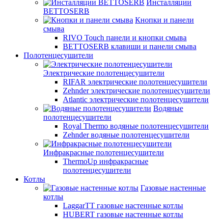
Инсталляции
BETTOSERB
Кнопки и панели
смыва
RIVO Touch панели и кнопки смыва
BETTOSERB клавиши и панели смыва
Полотенцесушители
Электрические полотенцесушители
RIFAR электрические полотенцесушители
Zehnder электрические полотенцесушители
Atlantic электрические полотенцесушители
Водяные
полотенцесушители
Royal Thermo водяные полотенцесушители
Zehnder водяные полотенцесушители
Инфракрасные полотенцесушители
ThermoUp инфракрасные
полотенцесушители
Котлы
Газовые настенные
котлы
LaggarTT газовые настенные котлы
HUBERT газовые настенные котлы