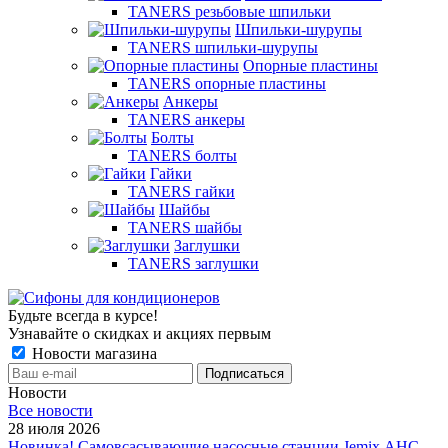
TANERS резьбовые шпильки
Шпильки-шурупы
TANERS шпильки-шурупы
Опорные пластины
TANERS опорные пластины
Анкеры
TANERS анкеры
Болты
TANERS болты
Гайки
TANERS гайки
Шайбы
TANERS шайбы
Заглушки
TANERS заглушки
Будьте всегда в курсе!
Узнавайте о скидках и акциях первым
Новости магазина
Новости
Все новости
28 июля 2026
Новинка! Самовсасывающие насосные станции Jemix АНС-