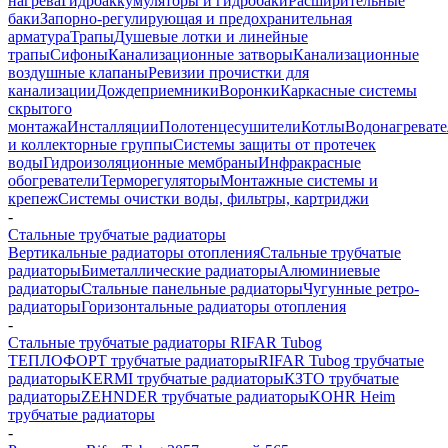
нагрева
Гидроаккумуляторы и гидробаки
Расширительные
баки
Запорно-регулирующая и предохранительная
арматура
Трапы
Душевые лотки и линейные
трапы
Сифоны
Канализационные затворы
Канализационные
воздушные клапаны
Ревизии прочистки для
канализации
Дождеприемники
Воронки
Каркасные системы
скрытого
монтажа
Инсталляции
Полотенцесушители
Котлы
Водонагреват
и коллекторные группы
Системы защиты от протечек
воды
Гидроизоляционные мембраны
Инфракрасные
обогреватели
Терморегуляторы
Монтажные системы и
крепеж
Системы очистки воды, фильтры, картриджи
-
Стальные трубчатые радиаторы
Вертикальные радиаторы отопления
Стальные трубчатые
радиаторы
Биметаллические радиаторы
Алюминиевые
радиаторы
Стальные панельные радиаторы
Чугунные ретро-
радиаторы
Горизонтальные радиаторы отопления
-
Стальные трубчатые радиаторы RIFAR Tubog
ТЕПЛОФОРТ трубчатые радиаторы
RIFAR Tubog трубчатые
радиаторы
KERMI трубчатые радиаторы
КЗТО трубчатые
радиаторы
ZEHNDER трубчатые радиаторы
KOHR Heim
трубчатые радиаторы
-