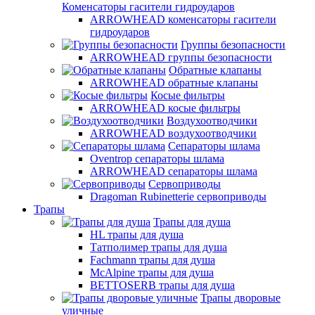
Коменсаторы гасители гидроударов
ARROWHEAD коменсаторы гасители
гидроударов
Группы безопасности
ARROWHEAD группы безопасности
Обратные клапаны
ARROWHEAD обратные клапаны
Косые фильтры
ARROWHEAD косые фильтры
Воздухоотводчики
ARROWHEAD воздухоотводчики
Сепараторы шлама
Oventrop cепараторы шлама
ARROWHEAD сепараторы шлама
Сервоприводы
Dragoman Rubinetterie сервоприводы
Трапы
Трапы для душа
HL трапы для душа
Татполимер трапы для душа
Fachmann трапы для душа
McAlpine трапы для душа
BETTOSERB трапы для душа
Трапы дворовые
уличные