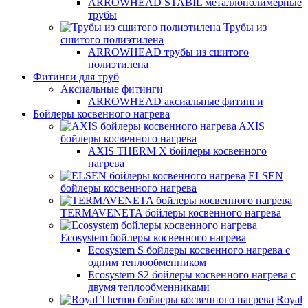
ARROWHEAD STABIL металлополимерные
трубы
Трубы из
сшитого полиэтилена
ARROWHEAD трубы из сшитого
полиэтилена
Фитинги для труб
Аксиальные фитинги
ARROWHEAD аксиальные фитинги
Бойлеры косвенного нагрева
AXIS
бойлеры косвенного нагрева
AXIS THERM X бойлеры косвенного
нагрева
ELSEN
бойлеры косвенного нагрева
TERMAVENETA бойлеры косвенного нагрева
Ecosystem бойлеры косвенного нагрева
Ecosystem S бойлеры косвенного нагрева с
одним теплообменником
Ecosystem S2 бойлеры косвенного нагрева с
двумя теплообменниками
Royal