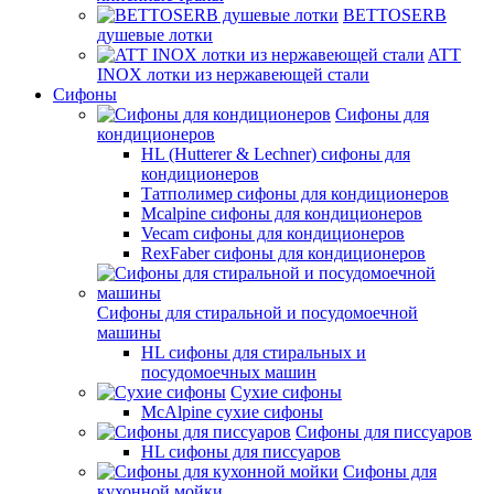
BETTOSERB
душевые лотки
ATT
INOX лотки из нержавеющей стали
Сифоны
Сифоны для
кондиционеров
HL (Hutterer & Lechner) сифоны для
кондиционеров
Татполимер сифоны для кондиционеров
Mcalpine сифоны для кондиционеров
Vecam сифоны для кондиционеров
RexFaber сифоны для кондиционеров
Сифоны для стиральной и посудомоечной
машины
HL сифоны для стиральных и
посудомоечных машин
Сухие сифоны
McAlpine сухие сифоны
Сифоны для писсуаров
HL сифоны для писсуаров
Сифоны для
кухонной мойки