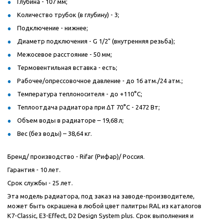
Глубина - 107 мм;
Количество трубок (в глубину) - 3;
Подключение - нижнее;
Диаметр подключения - G 1/2" (внутренняя резьба);
Межосевое расстояние - 50 мм;
Термовентильная вставка - есть;
Рабочее/опрессовочное давление - до 16 атм./24 атм.;
Температура теплоносителя - до +110°C;
Теплоотдача радиатора при ΔT 70°C - 2472 Вт;
Объем воды в радиаторе – 19,68 л;
Вес (без воды) – 38,64 кг.
Бренд/ производство - Rifar (Рифар)/ Россия.
Гарантия - 10 лет.
Срок службы - 25 лет.
Эта модель радиатора, под заказ на заводе-производителе,
может быть окрашена в любой цвет палитры RAL из каталогов
К7-Classic, E3-Effect, D2 Design System plus. Срок выполнения и