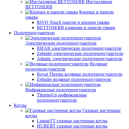
Инсталляции
BETTOSERB
Кнопки и панели
смыва
RIVO Touch панели и кнопки смыва
BETTOSERB клавиши и панели смыва
Полотенцесушители
Электрические полотенцесушители
RIFAR электрические полотенцесушители
Zehnder электрические полотенцесушители
Atlantic электрические полотенцесушители
Водяные
полотенцесушители
Royal Thermo водяные полотенцесушители
Zehnder водяные полотенцесушители
Инфракрасные полотенцесушители
ThermoUp инфракрасные
полотенцесушители
Котлы
Газовые настенные
котлы
LaggarTT газовые настенные котлы
HUBERT газовые настенные котлы