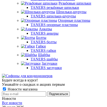
Резьбовые шпильки
TANERS резьбовые шпильки
Шпильки-шурупы
TANERS шпильки-шурупы
Опорные пластины
TANERS опорные пластины
Анкеры
TANERS анкеры
Болты
TANERS болты
Гайки
TANERS гайки
Шайбы
TANERS шайбы
Заглушки
TANERS заглушки
Будьте всегда в курсе!
Узнавайте о скидках и акциях первым
Новости магазина
Новости
Все новости