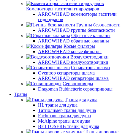
Коменсаторы гасители гидроударов
ARROWHEAD коменсаторы гасители
гидроударов
Группы безопасности
ARROWHEAD группы безопасности
Обратные клапаны
ARROWHEAD обратные клапаны
Косые фильтры
ARROWHEAD косые фильтры
Воздухоотводчики
ARROWHEAD воздухоотводчики
Сепараторы шлама
Oventrop cепараторы шлама
ARROWHEAD сепараторы шлама
Сервоприводы
Dragoman Rubinetterie сервоприводы
Трапы
Трапы для душа
HL трапы для душа
Татполимер трапы для душа
Fachmann трапы для душа
McAlpine трапы для душа
BETTOSERB трапы для душа
Трапы дворовые