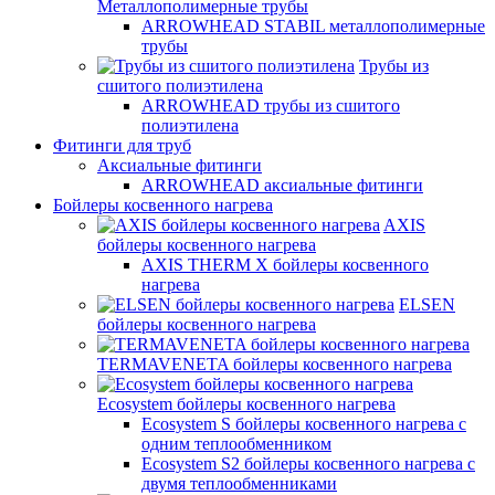
Металлополимерные трубы
ARROWHEAD STABIL металлополимерные
трубы
Трубы из
сшитого полиэтилена
ARROWHEAD трубы из сшитого
полиэтилена
Фитинги для труб
Аксиальные фитинги
ARROWHEAD аксиальные фитинги
Бойлеры косвенного нагрева
AXIS
бойлеры косвенного нагрева
AXIS THERM X бойлеры косвенного
нагрева
ELSEN
бойлеры косвенного нагрева
TERMAVENETA бойлеры косвенного нагрева
Ecosystem бойлеры косвенного нагрева
Ecosystem S бойлеры косвенного нагрева с
одним теплообменником
Ecosystem S2 бойлеры косвенного нагрева с
двумя теплообменниками