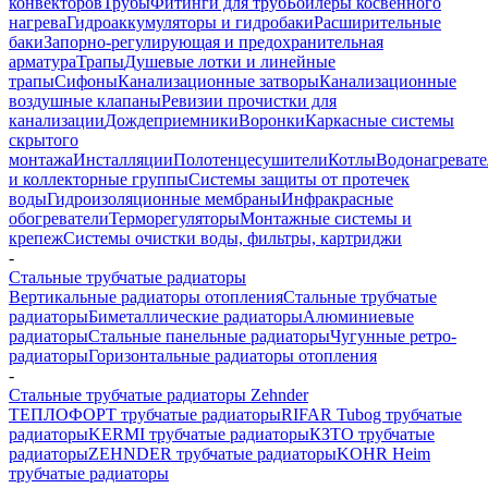
конвекторов
Трубы
Фитинги для труб
Бойлеры косвенного
нагрева
Гидроаккумуляторы и гидробаки
Расширительные
баки
Запорно-регулирующая и предохранительная
арматура
Трапы
Душевые лотки и линейные
трапы
Сифоны
Канализационные затворы
Канализационные
воздушные клапаны
Ревизии прочистки для
канализации
Дождеприемники
Воронки
Каркасные системы
скрытого
монтажа
Инсталляции
Полотенцесушители
Котлы
Водонагреват
и коллекторные группы
Системы защиты от протечек
воды
Гидроизоляционные мембраны
Инфракрасные
обогреватели
Терморегуляторы
Монтажные системы и
крепеж
Системы очистки воды, фильтры, картриджи
-
Стальные трубчатые радиаторы
Вертикальные радиаторы отопления
Стальные трубчатые
радиаторы
Биметаллические радиаторы
Алюминиевые
радиаторы
Стальные панельные радиаторы
Чугунные ретро-
радиаторы
Горизонтальные радиаторы отопления
-
Стальные трубчатые радиаторы Zehnder
ТЕПЛОФОРТ трубчатые радиаторы
RIFAR Tubog трубчатые
радиаторы
KERMI трубчатые радиаторы
КЗТО трубчатые
радиаторы
ZEHNDER трубчатые радиаторы
KOHR Heim
трубчатые радиаторы