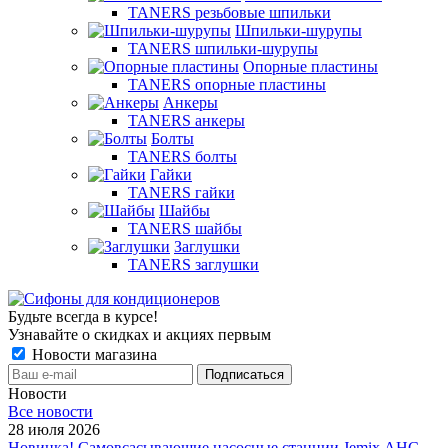
TANERS резьбовые шпильки
Шпильки-шурупы
TANERS шпильки-шурупы
Опорные пластины
TANERS опорные пластины
Анкеры
TANERS анкеры
Болты
TANERS болты
Гайки
TANERS гайки
Шайбы
TANERS шайбы
Заглушки
TANERS заглушки
Будьте всегда в курсе!
Узнавайте о скидках и акциях первым
Новости магазина
Новости
Все новости
28 июля 2026
Новинка! Самовсасывающие насосные станции Jemix АНС-