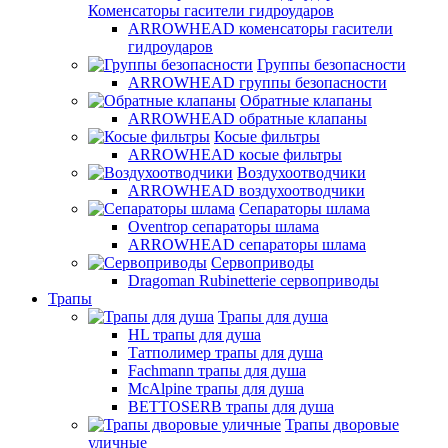
Коменсаторы гасители гидроударов
ARROWHEAD коменсаторы гасители
гидроударов
Группы безопасности
ARROWHEAD группы безопасности
Обратные клапаны
ARROWHEAD обратные клапаны
Косые фильтры
ARROWHEAD косые фильтры
Воздухоотводчики
ARROWHEAD воздухоотводчики
Сепараторы шлама
Oventrop cепараторы шлама
ARROWHEAD сепараторы шлама
Сервоприводы
Dragoman Rubinetterie сервоприводы
Трапы
Трапы для душа
HL трапы для душа
Татполимер трапы для душа
Fachmann трапы для душа
McAlpine трапы для душа
BETTOSERB трапы для душа
Трапы дворовые
уличные