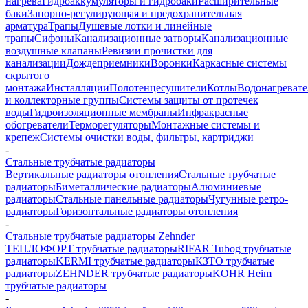
нагрева
Гидроаккумуляторы и гидробаки
Расширительные
баки
Запорно-регулирующая и предохранительная
арматура
Трапы
Душевые лотки и линейные
трапы
Сифоны
Канализационные затворы
Канализационные
воздушные клапаны
Ревизии прочистки для
канализации
Дождеприемники
Воронки
Каркасные системы
скрытого
монтажа
Инсталляции
Полотенцесушители
Котлы
Водонагреват
и коллекторные группы
Системы защиты от протечек
воды
Гидроизоляционные мембраны
Инфракрасные
обогреватели
Терморегуляторы
Монтажные системы и
крепеж
Системы очистки воды, фильтры, картриджи
-
Стальные трубчатые радиаторы
Вертикальные радиаторы отопления
Стальные трубчатые
радиаторы
Биметаллические радиаторы
Алюминиевые
радиаторы
Стальные панельные радиаторы
Чугунные ретро-
радиаторы
Горизонтальные радиаторы отопления
-
Стальные трубчатые радиаторы Zehnder
ТЕПЛОФОРТ трубчатые радиаторы
RIFAR Tubog трубчатые
радиаторы
KERMI трубчатые радиаторы
КЗТО трубчатые
радиаторы
ZEHNDER трубчатые радиаторы
KOHR Heim
трубчатые радиаторы
-