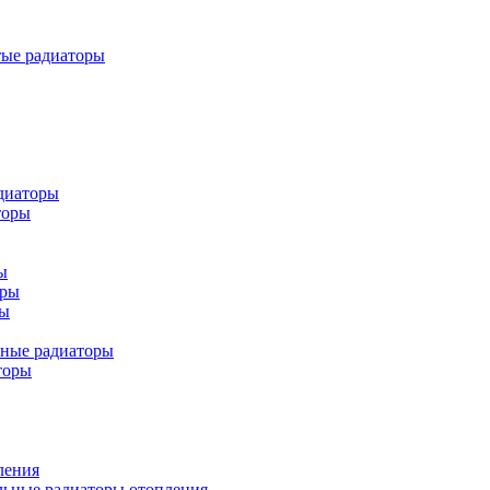
тые радиаторы
диаторы
торы
ы
оры
ры
ьные радиаторы
торы
ления
льные радиаторы отопления