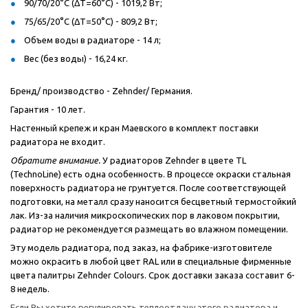
90/70/20°C (ΔT=60°C) - 1019,2 Вт;
75/65/20°C (ΔT=50°C) - 809,2 Вт;
Объем воды в радиаторе - 14 л;
Вес (без воды) - 16,24 кг.
Бренд/ производство - Zehnder/ Германия.
Гарантия - 10 лет.
Настенный крепеж и кран Маевского в комплект поставки
радиатора не входит.
Обратите внимание.
У радиаторов Zehnder в цвете TL
(TechnoLine) есть одна особенность. В процессе окраски стальная
поверхность радиатора не грунтуется. После соответствующей
подготовки, на металл сразу наносится бесцветный термостойкий
лак. Из-за наличия микроскопических пор в лаковом покрытии,
радиатор не рекомендуется размещать во влажном помещении.
Эту модель радиатора, под заказ, на фабрике-изготовителе
можно окрасить в любой цвет RAL или в специальные фирменные
цвета палитры Zehnder Colours. Срок доставки заказа составит 6-
8 недель.
Если Вы хотите регулировать теплоотдачу этого радиатора и