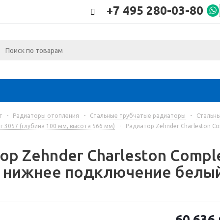
+7 495 280-03-80
г
-
Радиаторы отопления
-
Стальные трубчатые радиаторы
-
Стальны
 3057 (глубина 100 мм, высота 566 мм)
-
Радиатор Zehnder Charleston C
ор Zehnder Charleston Compl
 нижнее подключение белый
60 636