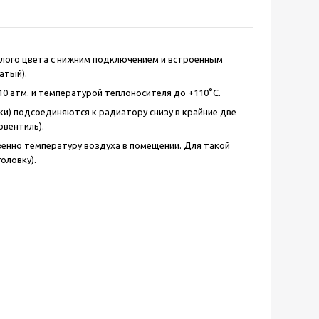
белого цвета с нижним подключением и встроенным
атый).
0 атм. и температурой теплоносителя до +110°C.
ки) подсоединяются к радиатору снизу в крайние две
овентиль).
венно температуру воздуха в помещении. Для такой
оловку).