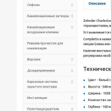
Описание
Сифоны
Канализационные затворы
Zehnder Charlest
термовентилем, вы
Канализационные
воздушные клапаны
Устанавливается 
Completto в назв
Ревизии прочистки для
секции (слева ил
канализации
Наличие вентильн
регулировки необ
Воронки
Техничес
Дождеприемники
Цвет - белый г
Каркасные системы
скрытого монтажа
Высота - 566 м
Ширина - 1038
Инсталляции
Количество сек
Глубина - 100 м
Полотенцесушители