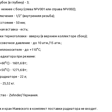
бок (в глубину) - 3;
 нижнее с боку (слева №V001 или справа №V002);
ючения - 1/2" (внутренняя резьба);
стояние - 50 мм;
ая вставка - есть;
ки термоголовки - вверху (в верхнем коллекторе сбоку);
овочное давление - до 10 атм./15 атм.;
еплоносителя - до +110°C;
радиатора при режиме:
60°C) - 1601,6 Вт;
50°C) - 1271,6 Вт;
радиаторе - 22 л;
- 25,52 кг.
тво - Zehnder/ Германия.
 и кран Маевского в комплект поставки радиатора не входит.