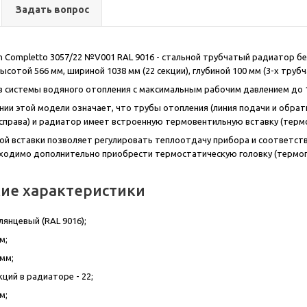
Задать вопрос
on Completto 3057/22 №V001 RAL 9016 - стальной трубчатый радиатор 
сотой 566 мм, шириной 1038 мм (22 секции), глубиной 100 мм (3-х трубч
в системы водяного отопления с максимальным рабочим давлением до 1
ании этой модели означает, что трубы отопления (линия подачи и обрат
и справа) и радиатор имеет встроенную термовентильную вставку (терм
ой вставки позволяет регулировать теплоотдачу прибора и соответст
ходимо дополнительно приобрести термостатическую головку (термог
кие характеристики
лянцевый (RAL 9016);
м;
 мм;
ций в радиаторе - 22;
м;