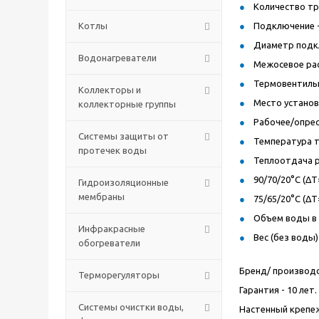
Количество тру
Котлы
Подключение -
Диаметр подкл
Водонагреватели
Межосевое рас
Термовентильн
Коллекторы и
Место установ
коллекторные группы
Рабочее/опресс
Системы защиты от
Температура т
протечек воды
Теплоотдача 
90/70/20°C (ΔT=
Гидроизоляционные
мембраны
75/65/20°C (ΔT=
Объем воды в 
Инфракрасные
Вес (без воды) 
обогреватели
Бренд/ производс
Терморегуляторы
Гарантия - 10 лет.
Системы очистки воды,
Настенный крепеж