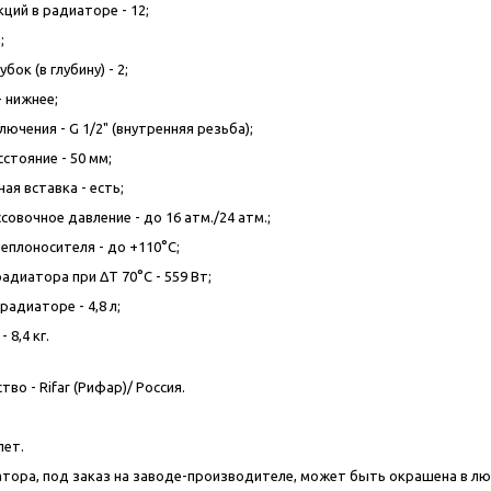
ций в радиаторе - 12;
;
бок (в глубину) - 2;
 нижнее;
ючения - G 1/2" (внутренняя резьба);
стояние - 50 мм;
ая вставка - есть;
овочное давление - до 16 атм./24 атм.;
еплоносителя - до +110°C;
адиатора при ΔT 70°C - 559 Вт;
адиаторе - 4,8 л;
 8,4 кг.
во - Rifar (Рифар)/ Россия.
лет.
тора, под заказ на заводе-производителе, может быть окрашена в любой