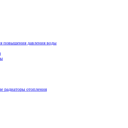
ля повышения давления воды
ы
ды
е радиаторы отопления