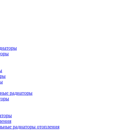
диаторы
торы
ы
оры
ры
ьные радиаторы
торы
аторы
ления
льные радиаторы отопления