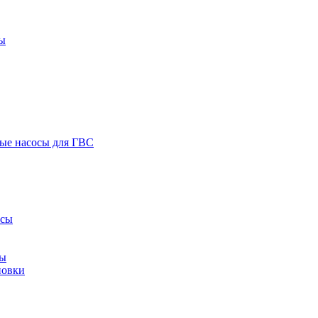
ы
ые насосы для ГВС
осы
сы
новки