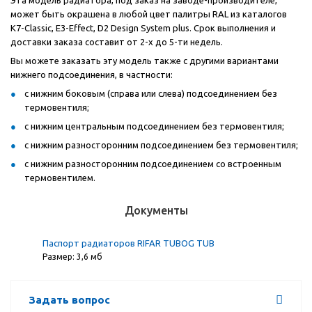
Эта модель радиатора, под заказ на заводе-производителе,
может быть окрашена в любой цвет палитры RAL из каталогов
К7-Classic, E3-Effect, D2 Design System plus. Срок выполнения и
доставки заказа составит от 2-х до 5-ти недель.
Вы можете заказать эту модель также с другими вариантами
нижнего подсоединения, в частности:
с нижним боковым (справа или слева) подсоединением без
термовентиля;
с нижним центральным подсоединением без термовентиля;
с нижним разносторонним подсоединением без термовентиля;
с нижним разносторонним подсоединением со встроенным
термовентилем.
Документы
Паспорт радиаторов RIFAR TUBOG TUB
Размер: 3,6 мб
Задать вопрос