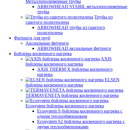
Металлополимерные трубы
ARROWHEAD STABIL металлополимерные
трубы
Трубы из
сшитого полиэтилена
ARROWHEAD трубы из сшитого
полиэтилена
Фитинги для труб
Аксиальные фитинги
ARROWHEAD аксиальные фитинги
Бойлеры косвенного нагрева
AXIS
бойлеры косвенного нагрева
AXIS THERM X бойлеры косвенного
нагрева
ELSEN
бойлеры косвенного нагрева
TERMAVENETA бойлеры косвенного нагрева
Ecosystem бойлеры косвенного нагрева
Ecosystem S бойлеры косвенного нагрева с
одним теплообменником
Ecosystem S2 бойлеры косвенного нагрева с
двумя теплообменниками