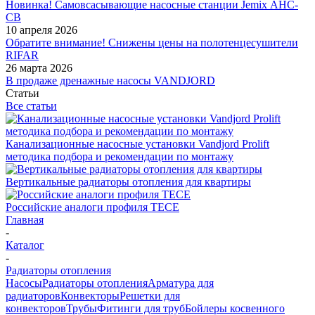
Новинка! Самовсасывающие насосные станции Jemix АНС-
СВ
10 апреля 2026
Обратите внимание! Снижены цены на полотенцесушители
RIFAR
26 марта 2026
В продаже дренажные насосы VANDJORD
Статьи
Все статьи
Канализационные насосные установки Vandjord Prolift
методика подбора и рекомендации по монтажу
Вертикальные радиаторы отопления для квартиры
Российские аналоги профиля TECE
Главная
-
Каталог
-
Радиаторы отопления
Насосы
Радиаторы отопления
Арматура для
радиаторов
Конвекторы
Решетки для
конвекторов
Трубы
Фитинги для труб
Бойлеры косвенного