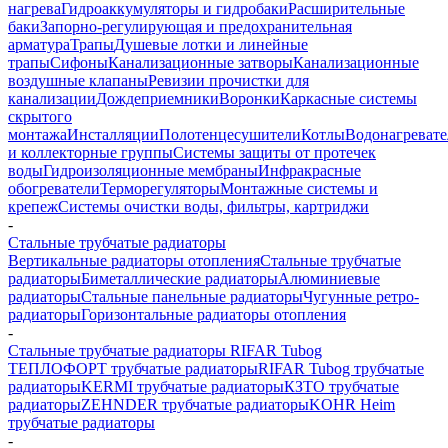
нагрева
Гидроаккумуляторы и гидробаки
Расширительные
баки
Запорно-регулирующая и предохранительная
арматура
Трапы
Душевые лотки и линейные
трапы
Сифоны
Канализационные затворы
Канализационные
воздушные клапаны
Ревизии прочистки для
канализации
Дождеприемники
Воронки
Каркасные системы
скрытого
монтажа
Инсталляции
Полотенцесушители
Котлы
Водонагреват
и коллекторные группы
Системы защиты от протечек
воды
Гидроизоляционные мембраны
Инфракрасные
обогреватели
Терморегуляторы
Монтажные системы и
крепеж
Системы очистки воды, фильтры, картриджи
-
Стальные трубчатые радиаторы
Вертикальные радиаторы отопления
Стальные трубчатые
радиаторы
Биметаллические радиаторы
Алюминиевые
радиаторы
Стальные панельные радиаторы
Чугунные ретро-
радиаторы
Горизонтальные радиаторы отопления
-
Стальные трубчатые радиаторы RIFAR Tubog
ТЕПЛОФОРТ трубчатые радиаторы
RIFAR Tubog трубчатые
радиаторы
KERMI трубчатые радиаторы
КЗТО трубчатые
радиаторы
ZEHNDER трубчатые радиаторы
KOHR Heim
трубчатые радиаторы
-