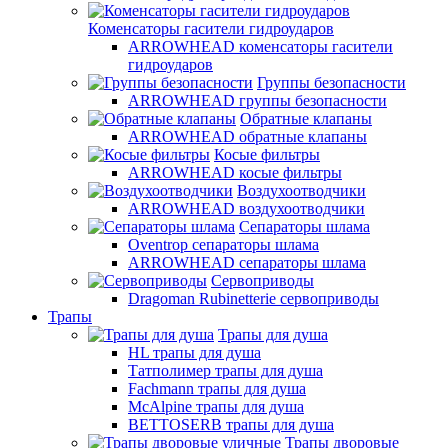
Коменсаторы гасители гидроударов
ARROWHEAD коменсаторы гасители
гидроударов
Группы безопасности
ARROWHEAD группы безопасности
Обратные клапаны
ARROWHEAD обратные клапаны
Косые фильтры
ARROWHEAD косые фильтры
Воздухоотводчики
ARROWHEAD воздухоотводчики
Сепараторы шлама
Oventrop cепараторы шлама
ARROWHEAD сепараторы шлама
Сервоприводы
Dragoman Rubinetterie сервоприводы
Трапы
Трапы для душа
HL трапы для душа
Татполимер трапы для душа
Fachmann трапы для душа
McAlpine трапы для душа
BETTOSERB трапы для душа
Трапы дворовые