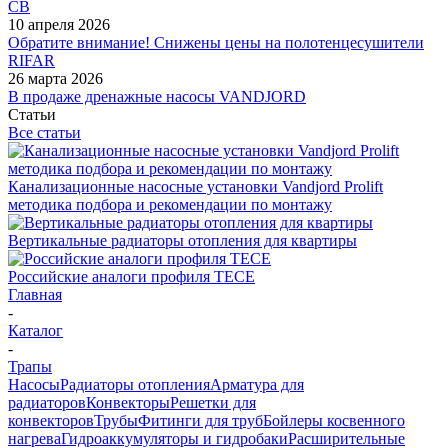
СВ
10 апреля 2026
Обратите внимание! Снижены цены на полотенцесушители
RIFAR
26 марта 2026
В продаже дренажные насосы VANDJORD
Статьи
Все статьи
Канализационные насосные установки Vandjord Prolift
методика подбора и рекомендации по монтажу
Вертикальные радиаторы отопления для квартиры
Российские аналоги профиля TECE
Главная
-
Каталог
-
Трапы
Насосы
Радиаторы отопления
Арматура для
радиаторов
Конвекторы
Решетки для
конвекторов
Трубы
Фитинги для труб
Бойлеры косвенного
нагрева
Гидроаккумуляторы и гидробаки
Расширительные