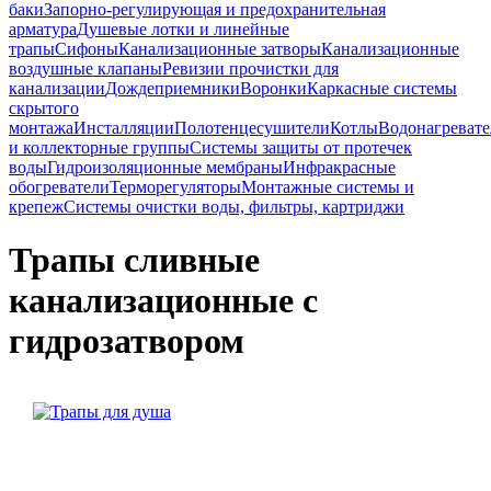
баки
Запорно-регулирующая и предохранительная
арматура
Душевые лотки и линейные
трапы
Сифоны
Канализационные затворы
Канализационные
воздушные клапаны
Ревизии прочистки для
канализации
Дождеприемники
Воронки
Каркасные системы
скрытого
монтажа
Инсталляции
Полотенцесушители
Котлы
Водонагреват
и коллекторные группы
Системы защиты от протечек
воды
Гидроизоляционные мембраны
Инфракрасные
обогреватели
Терморегуляторы
Монтажные системы и
крепеж
Системы очистки воды, фильтры, картриджи
Трапы сливные
канализационные с
гидрозатвором