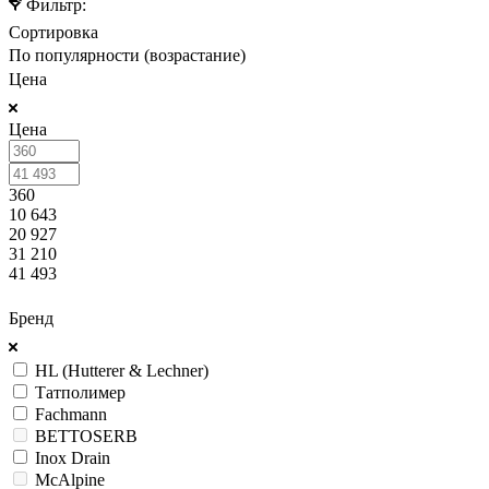
Фильтр:
Сортировка
По популярности (возрастание)
Цена
Цена
360
10 643
20 927
31 210
41 493
ПОКАЗАТЬ
Бренд
HL (Hutterer & Lechner)
Татполимер
Fachmann
BETTOSERB
Inox Drain
McAlpine