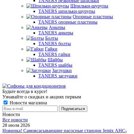
TANERS резьбовые шпильки
Шпильки-шурупы
TANERS шпильки-шурупы
Опорные пластины
TANERS опорные пластины
Анкеры
TANERS анкеры
Болты
TANERS болты
Гайки
TANERS гайки
Шайбы
TANERS шайбы
Заглушки
TANERS заглушки
Будьте всегда в курсе!
Узнавайте о скидках и акциях первым
Новости магазина
Новости
Все новости
28 июля 2026
Новинка! Самовсасывающие насосные станции Jemix АНС-