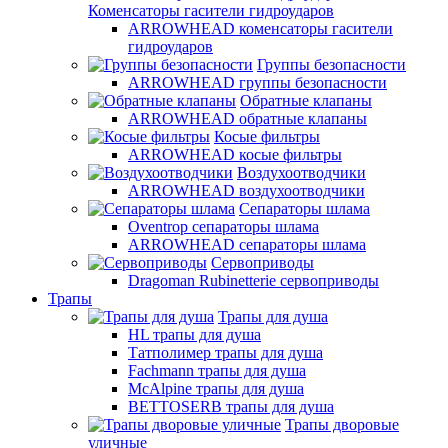
Коменсаторы гасители гидроударов
ARROWHEAD коменсаторы гасители
гидроударов
Группы безопасности
ARROWHEAD группы безопасности
Обратные клапаны
ARROWHEAD обратные клапаны
Косые фильтры
ARROWHEAD косые фильтры
Воздухоотводчики
ARROWHEAD воздухоотводчики
Сепараторы шлама
Oventrop cепараторы шлама
ARROWHEAD сепараторы шлама
Сервоприводы
Dragoman Rubinetterie сервоприводы
Трапы
Трапы для душа
HL трапы для душа
Татполимер трапы для душа
Fachmann трапы для душа
McAlpine трапы для душа
BETTOSERB трапы для душа
Трапы дворовые
уличные