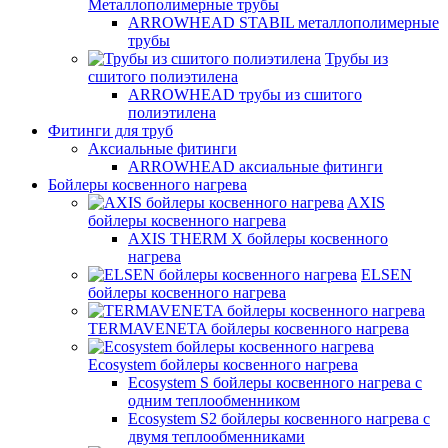
Металлополимерные трубы
ARROWHEAD STABIL металлополимерные
трубы
Трубы из
сшитого полиэтилена
ARROWHEAD трубы из сшитого
полиэтилена
Фитинги для труб
Аксиальные фитинги
ARROWHEAD аксиальные фитинги
Бойлеры косвенного нагрева
AXIS
бойлеры косвенного нагрева
AXIS THERM X бойлеры косвенного
нагрева
ELSEN
бойлеры косвенного нагрева
TERMAVENETA бойлеры косвенного нагрева
Ecosystem бойлеры косвенного нагрева
Ecosystem S бойлеры косвенного нагрева с
одним теплообменником
Ecosystem S2 бойлеры косвенного нагрева с
двумя теплообменниками