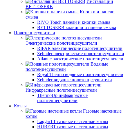
Инсталляции
BETTOSERB
Кнопки и панели
смыва
RIVO Touch панели и кнопки смыва
BETTOSERB клавиши и панели смыва
Полотенцесушители
Электрические полотенцесушители
RIFAR электрические полотенцесушители
Zehnder электрические полотенцесушители
Atlantic электрические полотенцесушители
Водяные
полотенцесушители
Royal Thermo водяные полотенцесушители
Zehnder водяные полотенцесушители
Инфракрасные полотенцесушители
ThermoUp инфракрасные
полотенцесушители
Котлы
Газовые настенные
котлы
LaggarTT газовые настенные котлы
HUBERT газовые настенные котлы