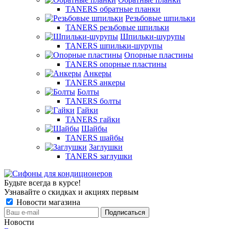
TANERS обратные планки
Резьбовые шпильки
TANERS резьбовые шпильки
Шпильки-шурупы
TANERS шпильки-шурупы
Опорные пластины
TANERS опорные пластины
Анкеры
TANERS анкеры
Болты
TANERS болты
Гайки
TANERS гайки
Шайбы
TANERS шайбы
Заглушки
TANERS заглушки
Будьте всегда в курсе!
Узнавайте о скидках и акциях первым
Новости магазина
Новости