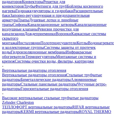
радиаторов
Конвекторы
Решетки для
конвекторов
Трубы
Фитинги для труб
Бойлеры косвенного
нагрева
Гидроаккумуляторы и гидробаки
Расширительные
баки
Запорно-регулирующая и предохранительная
арматура
Трапы
Душевые лотки и линейные
трапы
Сифоны
Канализационные затворы
Канализационные
воздушные клапаны
Ревизии прочистки для
канализации
Дождеприемники
Воронки
Каркасные системы
скрытого
монтажа
Инсталляции
Полотенцесушители
Котлы
Водонагреват
и коллекторные группы
Системы защиты от протечек
воды
Гидроизоляционные мембраны
Инфракрасные
обогреватели
Терморегуляторы
Монтажные системы и
крепеж
Системы очистки воды, фильтры, картриджи
-
Вертикальные радиаторы отопления
Вертикальные радиаторы отопления
Стальные трубчатые
радиаторы
Биметаллические радиаторы
Алюминиевые
радиаторы
Стальные панельные радиаторы
Чугунные ретро-
радиаторы
Горизонтальные радиаторы отопления
-
Высокие вертикальные стальные трубчатые радиаторы
Zehnder Charleston
ТЕПЛОФОРТ вертикальные радиаторы
RIFAR вертикальные
радиаторы
KERMI вертикальные радиаторы
ROYAL THERMO