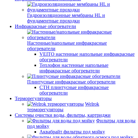
Гидроизоляционные мембраны HL и
фундаментные проходки
Инфракрасные обогреватели
Настенные/напольные инфракрасные
обогреватели
VEITO настенные напольные инфракрасные
обогреватели
Теплофон настенные напольные
инфракрасные обогреватели
Плинтусные инфракрасные обогреватели
СТН плинтусные инфракрасные
обогреватели
Терморегуляторы
Welrok
терморегуляторы
Системы очистки воды, фильтры, картриджи
Фильтры для воды
под мойку
Аквабрайт фильтры под мойку