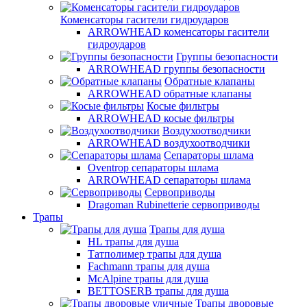
Коменсаторы гасители гидроударов
ARROWHEAD коменсаторы гасители
гидроударов
Группы безопасности
ARROWHEAD группы безопасности
Обратные клапаны
ARROWHEAD обратные клапаны
Косые фильтры
ARROWHEAD косые фильтры
Воздухоотводчики
ARROWHEAD воздухоотводчики
Сепараторы шлама
Oventrop cепараторы шлама
ARROWHEAD сепараторы шлама
Сервоприводы
Dragoman Rubinetterie сервоприводы
Трапы
Трапы для душа
HL трапы для душа
Татполимер трапы для душа
Fachmann трапы для душа
McAlpine трапы для душа
BETTOSERB трапы для душа
Трапы дворовые