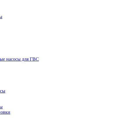
ы
ые насосы для ГВС
осы
сы
новки