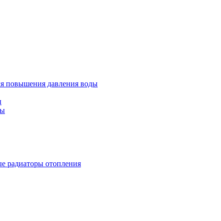
ля повышения давления воды
ы
ды
е радиаторы отопления