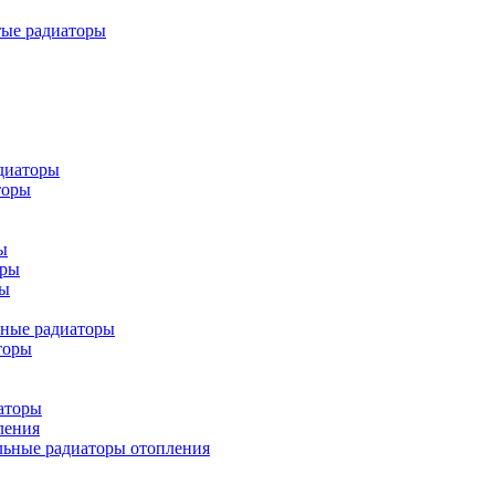
тые радиаторы
диаторы
торы
ы
оры
ры
ьные радиаторы
торы
аторы
ления
льные радиаторы отопления