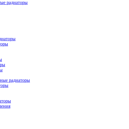
тые радиаторы
диаторы
торы
ы
оры
ры
ьные радиаторы
торы
аторы
ления