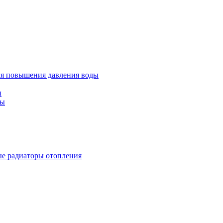
ля повышения давления воды
ы
ды
е радиаторы отопления