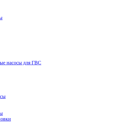
ы
ые насосы для ГВС
осы
сы
новки