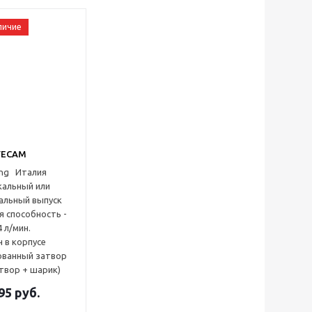
личие
VECAM
Италия
кальный или
альный выпуск
я способность -
4 л/мин.
 в корпусе
ванный затвор
твор + шарик)
95
руб.