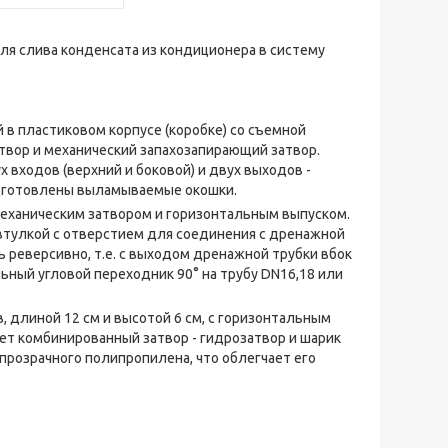
я слива конденсата из кондиционера в систему
в пластиковом корпусе (коробке) со съемной
твор и механический запахозапирающий затвор.
 входов (верхний и боковой) и двух выходов -
подготовлены выламываемые окошки.
еханическим затвором и горизонтальным выпуском.
втулкой с отверстием для соединения с дренажной
 реверсивно, т.е. с выходом дренажной трубки вбок
ьный угловой переходник 90° на трубу DN16,18 или
длиной 12 см и высотой 6 см, с горизонтальным
ет комбинированный затвор - гидрозатвор и шарик
прозрачного полипропилена, что облегчает его