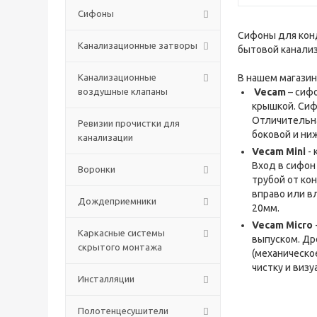
Сифоны
Сифоны для конд
Канализационные затворы
бытовой канализ
Канализационные
В нашем магази
воздушные клапаны
Vecam
– сиф
крышкой. Сиф
Отличительна
Ревизии прочистки для
боковой и ни
канализации
Vecam Mini
- 
Вход в сифон
Воронки
трубой от ко
вправо или в
Дождеприемники
20мм.
Vecam Micro
Каркасные системы
выпуском. Др
скрытого монтажа
(механическо
чистку и виз
Инсталляции
Полотенцесушители