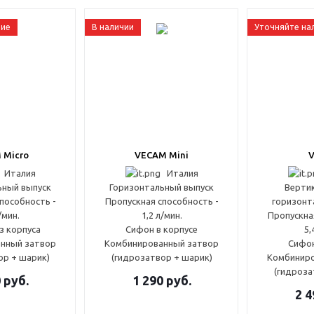
чие
В наличии
Уточняйте на
 Micro
VECAM Mini
Италия
Италия
ьный выпуск
Горизонтальный выпуск
Верти
пособность -
Пропускная способность -
горизонт
/мин.
1,2 л/мин.
Пропускна
з корпуса
Сифон в корпусе
5,
нный затвор
Комбинированный затвор
Сифон
ор + шарик)
(гидрозатвор + шарик)
Комбиниро
(гидроза
0
руб.
1 290
руб.
2 4