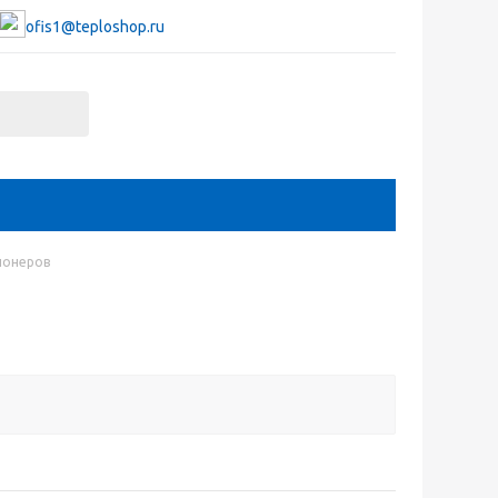
ofis1@teploshop.ru
ионеров