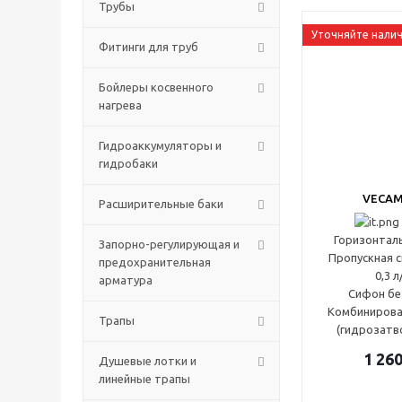
Трубы
Уточняйте нали
Фитинги для труб
Бойлеры косвенного
нагрева
Гидроаккумуляторы и
гидробаки
VECAM
Расширительные баки
Горизонтал
Запорно-регулирующая и
Пропускная с
предохранительная
0,3 л
арматура
Сифон бе
Комбинирова
Трапы
(гидрозатв
1 26
Душевые лотки и
линейные трапы