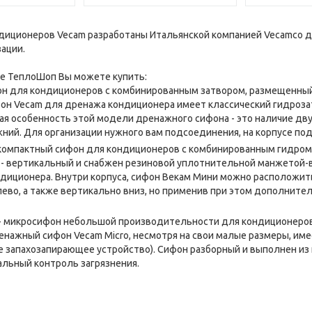
иционеров Vecam разработаны Итальянской компанией Vecamco дл
ации.
не ТеплоШоп Вы можете купить:
он для кондиционеров с комбинированным затвором, размещенный 
он Vecam для дренажа кондиционера имеет классический гидроза
я особенность этой модели дренажного сифона - это наличие двух
жний. Для организации нужного вам подсоединения, на корпусе 
компактный сифон для кондиционеров с комбинированным гидром
 - вертикальный и снабжен резиновой уплотнительной манжетой-
ндиционера. Внутри корпуса, сифон Векам Мини можно расположить
лево, а также вертикально вниз, но применив при этом дополнител
- микросифон небольшой производительности для кондиционеров, 
енажный сифон Vecam Micro, несмотря на свои малые размеры, име
е запахозапирающее устройство). Сифон разборный и выполнен из 
уальный контроль загрязнения.