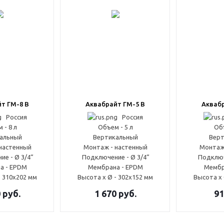
т ГМ-8 В
Аквабрайт ГМ-5 В
Аквабр
Россия
Россия
 - 8 л
Объем - 5 л
Объ
альный
Вертикальный
Верт
настенный
Монтаж - настенный
Монтаж
е - Ø 3/4“
Подключение - Ø 3/4“
Подключ
а - EPDM
Мембрана - EPDM
Мембр
- 310x202 мм
Высота x Ø - 302x152 мм
Высота x 
0
руб.
1 670
руб.
91