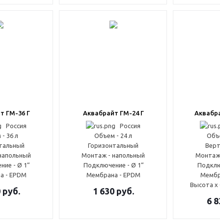
т ГМ-36 Г
Аквабрайт ГМ-24 Г
Аквабра
Россия
Россия
- 36 л
Объем - 24 л
Объе
тальный
Горизонтальный
Верт
напольный
Монтаж - напольный
Монтаж
ие - Ø 1“
Подключение - Ø 1“
Подклю
а - EPDM
Мембрана - EPDM
Мембр
Высота x 
0
руб.
1 630
руб.
6 8