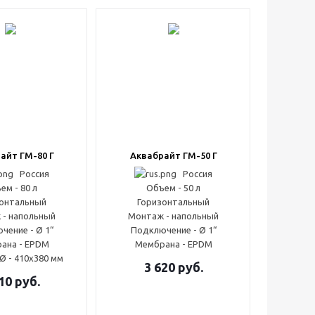
айт ГМ-80 Г
Аквабрайт ГМ-50 Г
Россия
Россия
ем - 80 л
Объем - 50 л
онтальный
Горизонтальный
 - напольный
Монтаж - напольный
чение - Ø 1“
Подключение - Ø 1“
ана - EPDM
Мембрана - EPDM
Ø - 410x380 мм
3 620
руб.
10
руб.