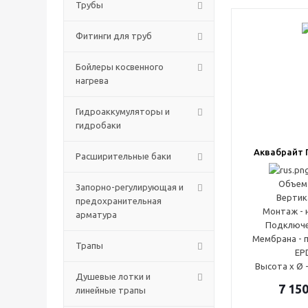
Трубы
Фитинги для труб
Бойлеры косвенного
нагрева
Гидроаккумуляторы и
гидробаки
Аквабрайт 
Расширительные баки
Объем 
Запорно-регулирующая и
Вертик
предохранительная
Монтаж - 
арматура
Подключен
Мембрана - 
Трапы
EP
Высота x Ø 
Душевые лотки и
7 15
линейные трапы