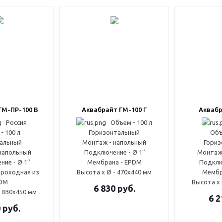
ГМ-ПР-100 В
Аквабрайт ГМ-100 Г
Аквабр
Россия
Объем - 100 л
- 100 л
Горизонтальный
Объ
альный
Монтаж - напольный
Гориз
напольный
Подключение - Ø 1“
Монтаж
ие - Ø 1“
Мембрана - EPDM
Подклю
проходная из
Высота x Ø - 470x440 мм
Мембр
DM
Высота x 
6 830
руб.
- 830x450 мм
6 2
0
руб.