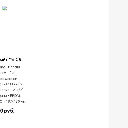
айт ГМ-2 В
Россия
ем - 2 л
икальный
 - настенный
ение - Ø 1/2“
ана - EPDM
Ø - 187x120 мм
0
руб.