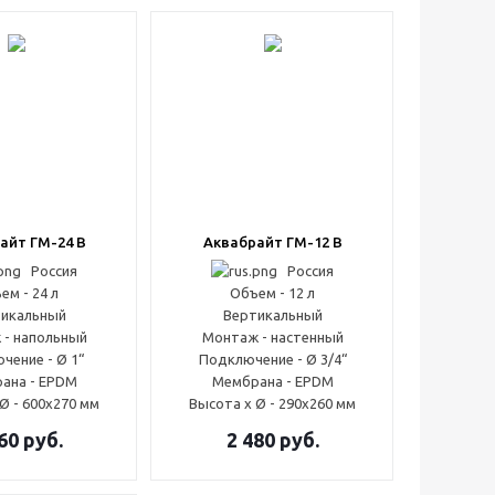
айт ГМ-24 В
Аквабрайт ГМ-12 В
Россия
Россия
ем - 24 л
Объем - 12 л
икальный
Вертикальный
 - напольный
Монтаж - настенный
чение - Ø 1“
Подключение - Ø 3/4“
ана - EPDM
Мембрана - EPDM
Ø - 600x270 мм
Высота x Ø - 290x260 мм
60
руб.
2 480
руб.