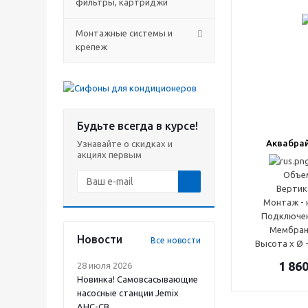
фильтры, картриджи
Монтажные системы и
крепеж
Будьте всегда в курсе!
Аквабрай
Узнавайте о скидках и
акциях первым
Объем
Вертик
Монтаж - 
Подключени
Мембран
Новости
Все новости
Высота x Ø 
1 86
28 июля 2026
Новинка! Самовсасывающие
насосные станции Jemix
АНС-СВ