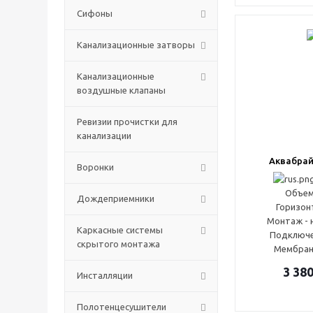
Сифоны
Канализационные затворы
Канализационные
воздушные клапаны
Ревизии прочистки для
канализации
Аквабрай
Воронки
Объем 
Дождеприемники
Горизон
Монтаж - 
Каркасные системы
Подключен
скрытого монтажа
Мембран
3 38
Инсталляции
Полотенцесушители