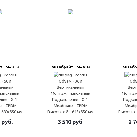
т ГМ-50 В
Аквабрайт ГМ-36 В
Аквабр
Россия
Россия
- 50 л
Объем - 36 л
Объ
альный
Вертикальный
Верт
напольный
Монтаж - напольный
Монтаж
ие - Ø 1“
Подключение - Ø 1“
Подклю
а - EPDM
Мембрана - EPDM
Мембр
- 680x350 мм
Высота x Ø - 615x350 мм
Высота x 
0
руб.
3 510
руб.
2 7