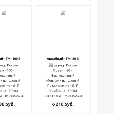
йт ГМ-100 В
Аквабрайт ГМ-80 В
Россия
Россия
м - 100 л
Объем - 80 л
икальный
Вертикальный
 - напольный
Монтаж - напольный
чение - Ø 1“
Подключение - Ø 1“
ана - EPDM
Мембрана - EPDM
Ø - 830x450 мм
Высота x Ø - 750x450 мм
30
руб.
6 210
руб.