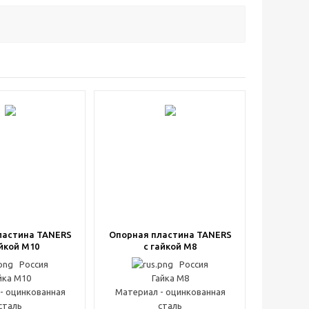
ластина TANERS
Опорная пластина TANERS
айкой М10
с гайкой М8
Россия
Россия
йка М10
Гайка М8
- оцинкованная
Материал - оцинкованная
сталь
сталь