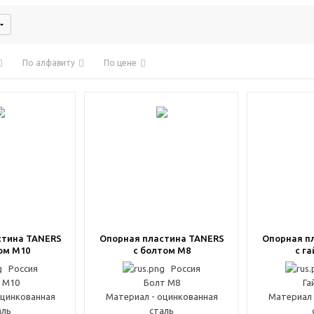
По алфавиту
По цене
стина TANERS
Опорная пластина TANERS
Опорная п
ом M10
с болтом M8
с г
Россия
Россия
 М10
Болт М8
Га
оцинкованная
Материал - оцинкованная
Материал 
аль
сталь