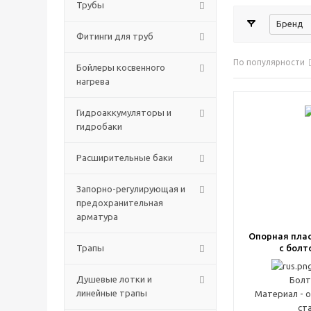
Трубы
Бренд
Фитинги для труб
По популярности
Бойлеры косвенного
нагрева
Гидроаккумуляторы и
гидробаки
Расширительные баки
Запорно-регулирующая и
предохранительная
арматура
Опорная пла
Трапы
с болт
Душевые лотки и
Болт
линейные трапы
Материал - 
ст