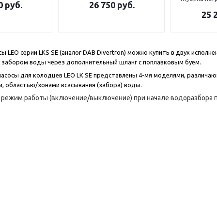
0
руб.
26 750
руб.
25 
ы LEO серии LKS SE (аналог DAB Divertron) можно купить в двух исполн
 с забором воды через дополнительный шланг с поплавковым буем.
насосы для колодцев LEO LK SE представлены 4-мя моделями, различ
, областью/зонами всасывания (забора) воды.
 режим работы (включение/выключение) при начале водоразбора 