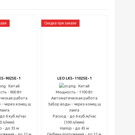
казе
Скидка при заказе
KS-902SE-1
LEO LKS-1102SE-1
Китай
Китай
ть - 900 Вт
Мощность - 1100 Вт
ческая работа
Автоматическая работа
 - через конец ш
Забор воды - через конец ш
ланга
ланга
до 6 куб.м/час
Расход - до 6 куб.м/час
0 л/мин)
(100 л/мин)
 - до 35 м
Напор - до 45 м
ружения - до 12 м
Глубина погружения - до 12 м