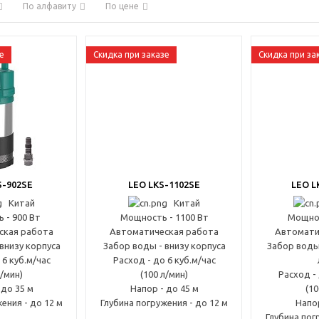
По алфавиту
По цене
е
Скидка при заказе
Скидка при за
S-902SE
LEO LKS-1102SE
LEO L
Китай
Китай
 - 900 Вт
Мощность - 1100 Вт
Мощнос
ская работа
Автоматическая работа
Автомати
внизу корпуса
Забор воды - внизу корпуса
Забор воды
 6 куб.м/час
Расход - до 6 куб.м/час
л/мин)
(100 л/мин)
Расход - 
 до 35 м
Напор - до 45 м
(10
ения - до 12 м
Глубина погружения - до 12 м
Напор
Глубина пог