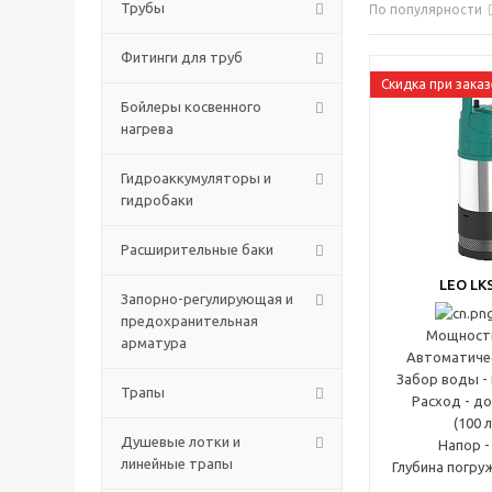
Трубы
По популярности
Фитинги для труб
Скидка при заказ
Бойлеры косвенного
нагрева
Гидроаккумуляторы и
гидробаки
Расширительные баки
LEO LK
Запорно-регулирующая и
предохранительная
Мощность
арматура
Автоматиче
Забор воды - 
Трапы
Расход - до
(100 
Душевые лотки и
Напор -
линейные трапы
Глубина погруж