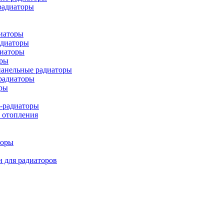
радиаторы
иаторы
диаторы
иаторы
оры
панельные радиаторы
радиаторы
ры
-радиаторы
 отопления
торы
 для радиаторов