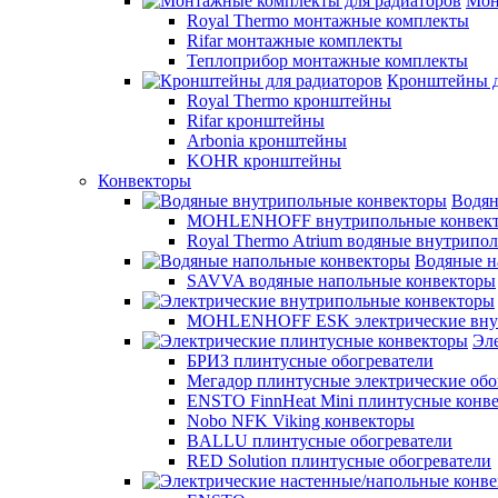
Мон
Royal Thermo монтажные комплекты
Rifar монтажные комплекты
Теплоприбор монтажные комплекты
Кронштейны д
Royal Thermo кронштейны
Rifar кронштейны
Arbonia кронштейны
KOHR кронштейны
Конвекторы
Водян
MOHLENHOFF внутрипольные конвек
Royal Thermo Atrium водяные внутрипо
Водяные н
SAVVA водяные напольные конвекторы
MOHLENHOFF ESK электрические внут
Эл
БРИЗ плинтусные обогреватели
Мегадор плинтусные электрические обо
ENSTO FinnHeat Mini плинтусные конв
Nobo NFK Viking конвекторы
BALLU плинтусные обогреватели
RED Solution плинтусные обогреватели