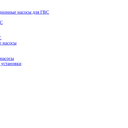
ционные насосы для ГВС
ВС
С
е насосы
 насосы
 установки