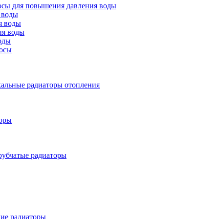
осы для повышения давления воды
 воды
я воды
ия воды
оды
осы
альные радиаторы отопления
оры
рубчатые радиаторы
ие радиаторы