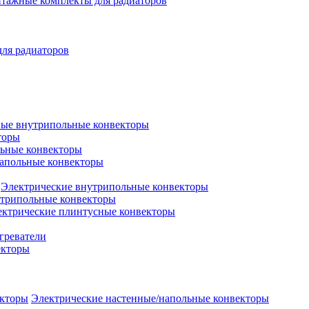
тажные комплекты для радиаторов
ля радиаторов
ые внутрипольные конвекторы
торы
льные конвекторы
апольные конвекторы
Электрические внутрипольные конвекторы
рипольные конвекторы
ектрические плинтусные конвекторы
греватели
екторы
Электрические настенные/напольные конвекторы