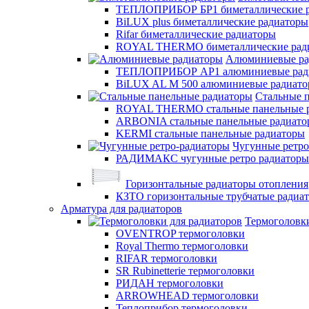
ТЕПЛОПРИБОР БР1 биметаллические 
BiLUX plus биметаллические радиаторы
Rifar биметаллические радиаторы
ROYAL THERMO биметаллические рад
Алюминиевые ра
ТЕПЛОПРИБОР АР1 алюминиевые рад
BiLUX AL M 500 алюминиевые радиат
Стальные 
ROYAL THERMO стальные панельные 
ARBONIA стальные панельные радиато
KERMI стальные панельные радиаторы
Чугунные ретро
РАДИМАКС чугунные ретро радиаторы
Горизонтальные радиаторы отопления
КЗТО горизонтальные трубчатые радиа
Арматура для радиаторов
Термоголовки
OVENTROP термоголовки
Royal Thermo термоголовки
RIFAR термоголовки
SR Rubinetterie термоголовки
РИДАН термоголовки
ARROWHEAD термоголовки
Теплоприбор термоголовки