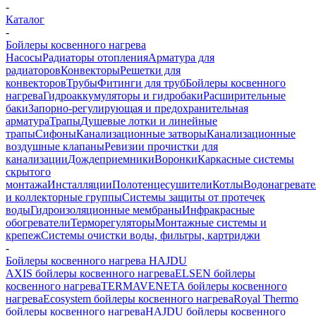
-
Каталог
-
Бойлеры косвенного нагрева
Насосы
Радиаторы отопления
Арматура для
радиаторов
Конвекторы
Решетки для
конвекторов
Трубы
Фитинги для труб
Бойлеры косвенного
нагрева
Гидроаккумуляторы и гидробаки
Расширительные
баки
Запорно-регулирующая и предохранительная
арматура
Трапы
Душевые лотки и линейные
трапы
Сифоны
Канализационные затворы
Канализационные
воздушные клапаны
Ревизии прочистки для
канализации
Дождеприемники
Воронки
Каркасные системы
скрытого
монтажа
Инсталляции
Полотенцесушители
Котлы
Водонагреват
и коллекторные группы
Системы защиты от протечек
воды
Гидроизоляционные мембраны
Инфракрасные
обогреватели
Терморегуляторы
Монтажные системы и
крепеж
Системы очистки воды, фильтры, картриджи
-
Бойлеры косвенного нагрева HAJDU
AXIS бойлеры косвенного нагрева
ELSEN бойлеры
косвенного нагрева
TERMAVENETA бойлеры косвенного
нагрева
Ecosystem бойлеры косвенного нагрева
Royal Thermo
бойлеры косвенного нагрева
HAJDU бойлеры косвенного