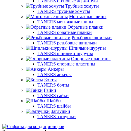
TANERS стеновые держатели
Трубные хомуты
TANERS трубные хомуты
Монтажные шины
TANERS монтажные шины
Обратные планки
TANERS обратные планки
Резьбовые шпильки
TANERS резьбовые шпильки
Шпильки-шурупы
TANERS шпильки-шурупы
Опорные пластины
TANERS опорные пластины
Анкеры
TANERS анкеры
Болты
TANERS болты
Гайки
TANERS гайки
Шайбы
TANERS шайбы
Заглушки
TANERS заглушки