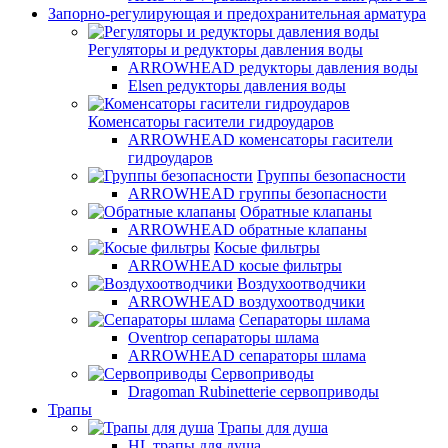
Запорно-регулирующая и предохранительная арматура
Регуляторы и редукторы давления воды
ARROWHEAD редукторы давления воды
Elsen редукторы давления воды
Коменсаторы гасители гидроударов
ARROWHEAD коменсаторы гасители
гидроударов
Группы безопасности
ARROWHEAD группы безопасности
Обратные клапаны
ARROWHEAD обратные клапаны
Косые фильтры
ARROWHEAD косые фильтры
Воздухоотводчики
ARROWHEAD воздухоотводчики
Сепараторы шлама
Oventrop cепараторы шлама
ARROWHEAD сепараторы шлама
Сервоприводы
Dragoman Rubinetterie сервоприводы
Трапы
Трапы для душа
HL трапы для душа