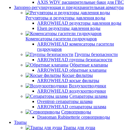
AXIS WDV расширительные баки для ГВС
Запорно-регулирующая и предохранительная арматура
Регуляторы и редукторы давления воды
ARROWHEAD редукторы давления воды
Elsen редукторы давления воды
Коменсаторы гасители гидроударов
ARROWHEAD коменсаторы гасители
гидроударов
Группы безопасности
ARROWHEAD группы безопасности
Обратные клапаны
ARROWHEAD обратные клапаны
Косые фильтры
ARROWHEAD косые фильтры
Воздухоотводчики
ARROWHEAD воздухоотводчики
Сепараторы шлама
Oventrop cепараторы шлама
ARROWHEAD сепараторы шлама
Сервоприводы
Dragoman Rubinetterie сервоприводы
Трапы
Трапы для душа