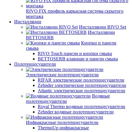
RIVO FIX профиль каркасная система скрытого
монтажа
Инсталляции
Инсталляции RIVO Set
Инсталляции
BETTOSERB
Кнопки и панели
смыва
RIVO Touch панели и кнопки смыва
BETTOSERB клавиши и панели смыва
Полотенцесушители
Электрические полотенцесушители
RIFAR электрические полотенцесушители
Zehnder электрические полотенцесушители
Atlantic электрические полотенцесушители
Водяные
полотенцесушители
Royal Thermo водяные полотенцесушители
Zehnder водяные полотенцесушители
Инфракрасные полотенцесушители
ThermoUp инфракрасные