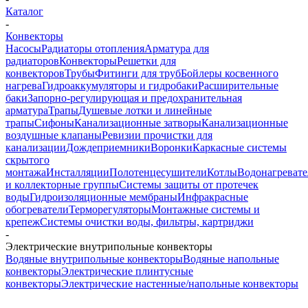
Каталог
-
Конвекторы
Насосы
Радиаторы отопления
Арматура для
радиаторов
Конвекторы
Решетки для
конвекторов
Трубы
Фитинги для труб
Бойлеры косвенного
нагрева
Гидроаккумуляторы и гидробаки
Расширительные
баки
Запорно-регулирующая и предохранительная
арматура
Трапы
Душевые лотки и линейные
трапы
Сифоны
Канализационные затворы
Канализационные
воздушные клапаны
Ревизии прочистки для
канализации
Дождеприемники
Воронки
Каркасные системы
скрытого
монтажа
Инсталляции
Полотенцесушители
Котлы
Водонагреват
и коллекторные группы
Системы защиты от протечек
воды
Гидроизоляционные мембраны
Инфракрасные
обогреватели
Терморегуляторы
Монтажные системы и
крепеж
Системы очистки воды, фильтры, картриджи
-
Электрические внутрипольные конвекторы
Водяные внутрипольные конвекторы
Водяные напольные
конвекторы
Электрические плинтусные
конвекторы
Электрические настенные/напольные конвекторы