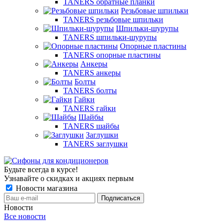
TANERS обратные планки
Резьбовые шпильки
TANERS резьбовые шпильки
Шпильки-шурупы
TANERS шпильки-шурупы
Опорные пластины
TANERS опорные пластины
Анкеры
TANERS анкеры
Болты
TANERS болты
Гайки
TANERS гайки
Шайбы
TANERS шайбы
Заглушки
TANERS заглушки
Будьте всегда в курсе!
Узнавайте о скидках и акциях первым
Новости магазина
Новости
Все новости