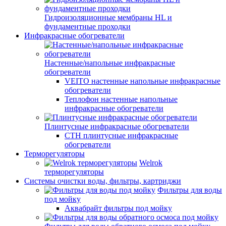
Гидроизоляционные мембраны HL и
фундаментные проходки
Инфракрасные обогреватели
Настенные/напольные инфракрасные
обогреватели
VEITO настенные напольные инфракрасные
обогреватели
Теплофон настенные напольные
инфракрасные обогреватели
Плинтусные инфракрасные обогреватели
СТН плинтусные инфракрасные
обогреватели
Терморегуляторы
Welrok
терморегуляторы
Системы очистки воды, фильтры, картриджи
Фильтры для воды
под мойку
Аквабрайт фильтры под мойку