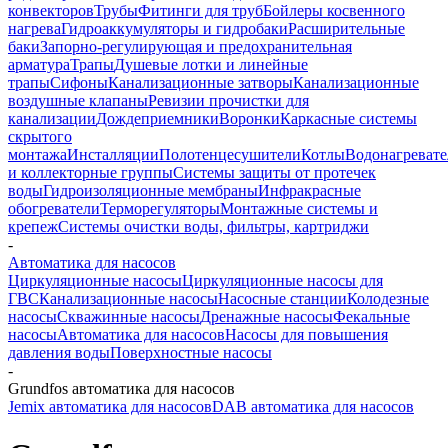
конвекторов
Трубы
Фитинги для труб
Бойлеры косвенного
нагрева
Гидроаккумуляторы и гидробаки
Расширительные
баки
Запорно-регулирующая и предохранительная
арматура
Трапы
Душевые лотки и линейные
трапы
Сифоны
Канализационные затворы
Канализационные
воздушные клапаны
Ревизии прочистки для
канализации
Дождеприемники
Воронки
Каркасные системы
скрытого
монтажа
Инсталляции
Полотенцесушители
Котлы
Водонагреват
и коллекторные группы
Системы защиты от протечек
воды
Гидроизоляционные мембраны
Инфракрасные
обогреватели
Терморегуляторы
Монтажные системы и
крепеж
Системы очистки воды, фильтры, картриджи
-
Автоматика для насосов
Циркуляционные насосы
Циркуляционные насосы для
ГВС
Канализационные насосы
Насосные станции
Колодезные
насосы
Скважинные насосы
Дренажные насосы
Фекальные
насосы
Автоматика для насосов
Насосы для повышения
давления воды
Поверхностные насосы
-
Grundfos автоматика для насосов
Jemix автоматика для насосов
DAB автоматика для насосов