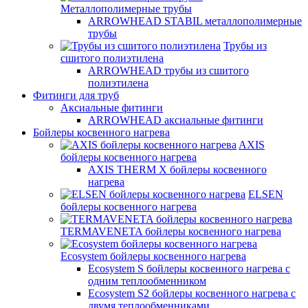
Металлополимерные трубы
ARROWHEAD STABIL металлополимерные
трубы
Трубы из
сшитого полиэтилена
ARROWHEAD трубы из сшитого
полиэтилена
Фитинги для труб
Аксиальные фитинги
ARROWHEAD аксиальные фитинги
Бойлеры косвенного нагрева
AXIS
бойлеры косвенного нагрева
AXIS THERM X бойлеры косвенного
нагрева
ELSEN
бойлеры косвенного нагрева
TERMAVENETA бойлеры косвенного нагрева
Ecosystem бойлеры косвенного нагрева
Ecosystem S бойлеры косвенного нагрева с
одним теплообменником
Ecosystem S2 бойлеры косвенного нагрева с
двумя теплообменниками