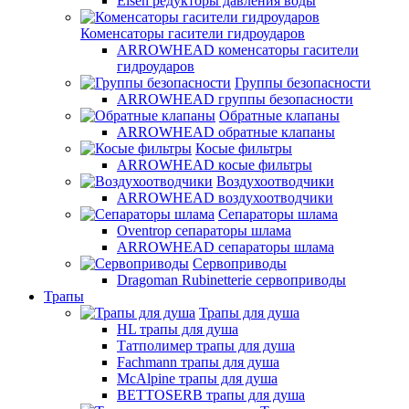
Elsen редукторы давления воды
Коменсаторы гасители гидроударов
ARROWHEAD коменсаторы гасители
гидроударов
Группы безопасности
ARROWHEAD группы безопасности
Обратные клапаны
ARROWHEAD обратные клапаны
Косые фильтры
ARROWHEAD косые фильтры
Воздухоотводчики
ARROWHEAD воздухоотводчики
Сепараторы шлама
Oventrop cепараторы шлама
ARROWHEAD сепараторы шлама
Сервоприводы
Dragoman Rubinetterie сервоприводы
Трапы
Трапы для душа
HL трапы для душа
Татполимер трапы для душа
Fachmann трапы для душа
McAlpine трапы для душа
BETTOSERB трапы для душа