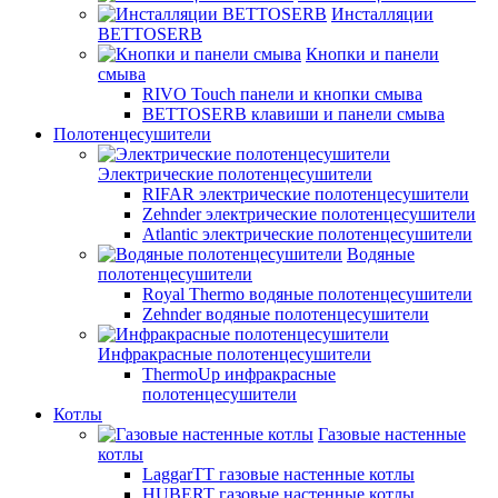
Инсталляции
BETTOSERB
Кнопки и панели
смыва
RIVO Touch панели и кнопки смыва
BETTOSERB клавиши и панели смыва
Полотенцесушители
Электрические полотенцесушители
RIFAR электрические полотенцесушители
Zehnder электрические полотенцесушители
Atlantic электрические полотенцесушители
Водяные
полотенцесушители
Royal Thermo водяные полотенцесушители
Zehnder водяные полотенцесушители
Инфракрасные полотенцесушители
ThermoUp инфракрасные
полотенцесушители
Котлы
Газовые настенные
котлы
LaggarTT газовые настенные котлы
HUBERT газовые настенные котлы