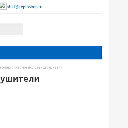
ofis1@teploshop.ru
r электрические полотенцесушители
сушители