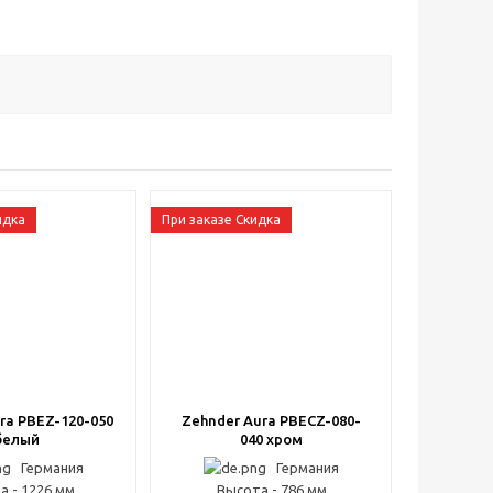
идка
При заказе Скидка
ra PBEZ-120-050
Zehnder Aura PBECZ-080-
белый
040 хром
Германия
Германия
а - 1226 мм
Высота - 786 мм