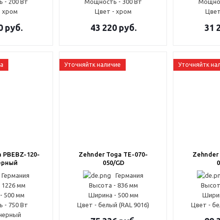
 - 200 Вт
Мощность - 300 Вт
Мощнос
- хром
Цвет - хром
Цвет
0
руб.
43 220
руб.
31 
ка
Уточняйтк наличие
Уточняйтк на
a PBEBZ-120-
Zehnder Toga TE-070-
Zehnder
ерный
050/GD
0
Германия
Германия
 1226 мм
Высота - 836 мм
Высот
- 500 мм
Ширина - 500 мм
Ширин
 - 750 Вт
Цвет - белый (RAL 9016)
Цвет - бе
 черный