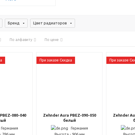
Бренд
Цвет радиаторов
По алфавиту
По цене
ка
При заказе Скидка
При заказе Ск
 PBEZ-080-040
Zehnder Aura PBEZ-090-050
Zehnder Au
лый
белый
Германия
Германия
- 786 мм
Высота - 906 мм
Высот