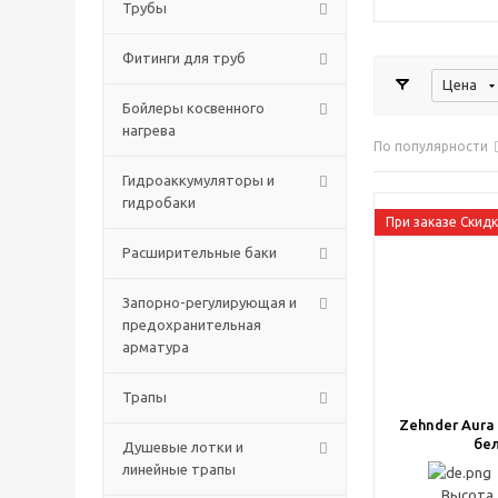
Трубы
Фитинги для труб
Цена
Бойлеры косвенного
нагрева
По популярности
Гидроаккумуляторы и
гидробаки
При заказе Скид
Расширительные баки
Запорно-регулирующая и
предохранительная
арматура
Трапы
Zehnder Aura
бе
Душевые лотки и
линейные трапы
Высота 