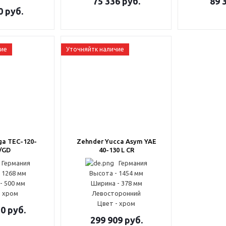
75 336
руб.
89 
0
руб.
чие
Уточняйтк наличие
ga TEC-120-
Zehnder Yucca Asym YAE
/GD
40-130 L CR
Германия
Германия
 1268 мм
Высота - 1454 мм
- 500 мм
Ширина - 378 мм
- хром
Левосторонний
Цвет - хром
10
руб.
299 909
руб.