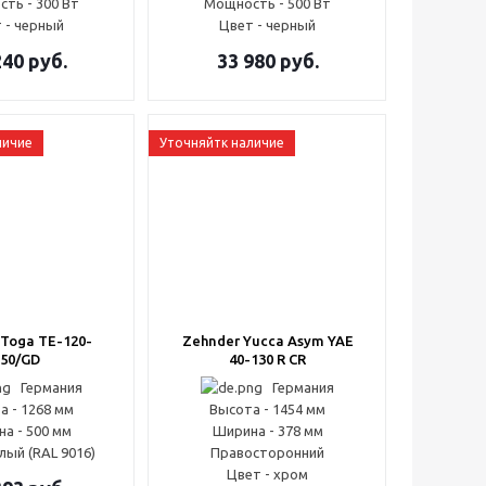
ть - 300 Вт
Мощность - 500 Вт
 - черный
Цвет - черный
240
руб.
33 980
руб.
личие
Уточняйтк наличие
 Toga TE-120-
Zehnder Yucca Asym YAE
50/GD
40-130 R CR
Германия
Германия
а - 1268 мм
Высота - 1454 мм
а - 500 мм
Ширина - 378 мм
лый (RAL 9016)
Правосторонний
Цвет - хром