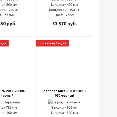
а - 500 мм
Ширина - 400 мм
ть - 750 Вт
Мощность - 150 Вт
т - белый
Цвет - хром
450
руб.
33 570
руб.
идка
При заказе Скидка
ura PBEBZ-080-
Zehnder Aura PBEBZ-090-
 черный
050 черный
Германия
Германия
а - 786 мм
Высота - 906 мм
а - 400 мм
Ширина - 500 мм