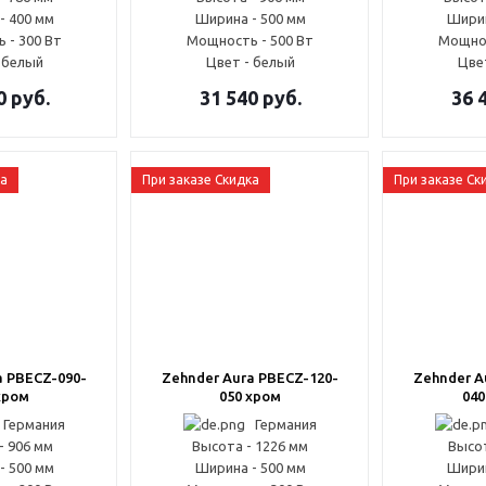
- 400 мм
Ширина - 500 мм
Ширин
 - 300 Вт
Мощность - 500 Вт
Мощнос
 белый
Цвет - белый
Цве
0
руб.
31 540
руб.
36 
ка
При заказе Скидка
При заказе Ск
a PBECZ-090-
Zehnder Aura PBECZ-120-
Zehnder A
хром
050 хром
040
Германия
Германия
- 906 мм
Высота - 1226 мм
Высот
- 500 мм
Ширина - 500 мм
Ширин