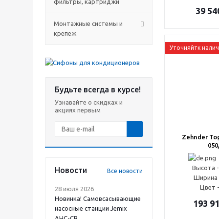
фильтры, картриджи
39 54
Монтажные системы и
крепеж
Уточняйтк нали
Будьте всегда в курсе!
Узнавайте о скидках и
акциях первым
Zehnder To
050
Высота -
Новости
Все новости
Ширина 
Цвет 
28 июля 2026
Новинка! Самовсасывающие
193 9
насосные станции Jemix
АНС-СВ