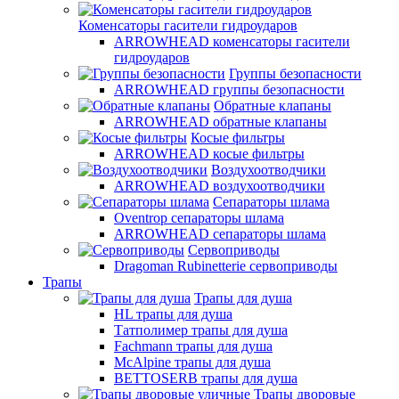
Коменсаторы гасители гидроударов
ARROWHEAD коменсаторы гасители
гидроударов
Группы безопасности
ARROWHEAD группы безопасности
Обратные клапаны
ARROWHEAD обратные клапаны
Косые фильтры
ARROWHEAD косые фильтры
Воздухоотводчики
ARROWHEAD воздухоотводчики
Сепараторы шлама
Oventrop cепараторы шлама
ARROWHEAD сепараторы шлама
Сервоприводы
Dragoman Rubinetterie сервоприводы
Трапы
Трапы для душа
HL трапы для душа
Татполимер трапы для душа
Fachmann трапы для душа
McAlpine трапы для душа
BETTOSERB трапы для душа
Трапы дворовые