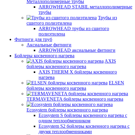
Металлополимерные трубы
ARROWHEAD STABIL металлополимерные
трубы
Трубы из
сшитого полиэтилена
ARROWHEAD трубы из сшитого
полиэтилена
Фитинги для труб
Аксиальные фитинги
ARROWHEAD аксиальные фитинги
Бойлеры косвенного нагрева
AXIS
бойлеры косвенного нагрева
AXIS THERM X бойлеры косвенного
нагрева
ELSEN
бойлеры косвенного нагрева
TERMAVENETA бойлеры косвенного нагрева
Ecosystem бойлеры косвенного нагрева
Ecosystem S бойлеры косвенного нагрева с
одним теплообменником
Ecosystem S2 бойлеры косвенного нагрева с
двумя теплообменниками