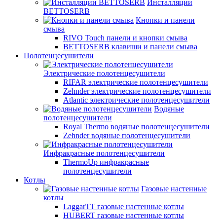
Инсталляции
BETTOSERB
Кнопки и панели
смыва
RIVO Touch панели и кнопки смыва
BETTOSERB клавиши и панели смыва
Полотенцесушители
Электрические полотенцесушители
RIFAR электрические полотенцесушители
Zehnder электрические полотенцесушители
Atlantic электрические полотенцесушители
Водяные
полотенцесушители
Royal Thermo водяные полотенцесушители
Zehnder водяные полотенцесушители
Инфракрасные полотенцесушители
ThermoUp инфракрасные
полотенцесушители
Котлы
Газовые настенные
котлы
LaggarTT газовые настенные котлы
HUBERT газовые настенные котлы