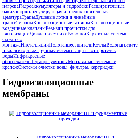
конвекторов
Трубы
Фитинги для труб
Бойлеры косвенного
нагрева
Гидроаккумуляторы и гидробаки
Расширительные
баки
Запорно-регулирующая и предохранительная
арматура
Трапы
Душевые лотки и линейные
трапы
Сифоны
Канализационные затворы
Канализационные
воздушные клапаны
Ревизии прочистки для
канализации
Дождеприемники
Воронки
Каркасные системы
скрытого
монтажа
Инсталляции
Полотенцесушители
Котлы
Водонагреват
и коллекторные группы
Системы защиты от протечек
воды
Инфракрасные
обогреватели
Терморегуляторы
Монтажные системы и
крепеж
Системы очистки воды, фильтры, картриджи
Гидроизоляционные
мембраны
Гидроизоляционные мембраны HL и