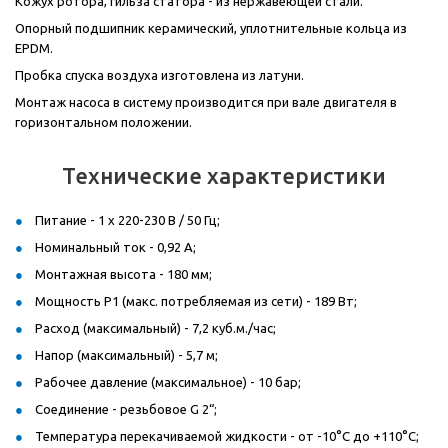
Кожух ротора, гильза статора - из нержавеющей стали.
Опорный подшипник керамический, уплотнительные кольца из
EPDM
.
Пробка спуска воздуха изготовлена из латуни.
Монтаж насоса в систему производится при вале двигателя в
горизонтальном положении.
Технические характеристики
Питание - 1 x 220-230 В / 50 Гц;
Номинальный ток - 0,92 А;
Монтажная высота - 180 мм;
Мощность P1 (макс. потребляемая из сети) - 189 Вт;
Расход (максимальный) - 7,2 куб.м./час;
Напор (максимальный) - 5,7 м;
Рабочее давление (максимальное) - 10 бар;
Соединение - резьбовое G 2“;
Температура перекачиваемой жидкости - от -10°C до +110°C;