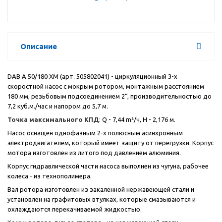
Описание
DAB
A
50/180
XM
(арт. 505802041) - циркуляционный 3-х
скоростной насос с мокрым ротором, монтажным расстоянием
180 мм, резьбовым подсоединением 2“, производительностью до
7,2 куб.м./час и напором до 5,7 м.
Точка максимального КПД
: Q - 7,44 m³/ч, H - 2,176 м.
Насос оснащен однофазным 2-х полюсным асинхронным
электродвигателем, который имеет защиту от перегрузки. Корпус
мотора изготовлен из литого под давлением алюминия.
Корпус гидравлической части насоса выполнен из чугуна, рабочее
колеса - из технополимера.
Вал ротора изготовлен из закаленной нержавеющей стали и
установлен на графитовых втулках, которые смазываются и
охлаждаются перекачиваемой жидкостью.