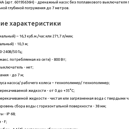
A (арт. 60195636H) - дренажный насос без поплавкового выключателя 
ьной глубиной погружения до 7 метров.
кие характеристики
альный) – 16,3 куб.м./час или 271,7 л/мин;
льный) - 10,3 м;
0-240В/50 Гц;
акс. потребляемая из сети) - 800 Вт;
ыключатель - нет;
ения - до 7 м;
уса насоса/ рабочего колеса – технополимер/ технополимер;
ерекачиваемой жидкости - от 0 до +35°С;
перекачиваемой жидкости - чистая или загрязненная вода с твердыми ч
ровень сбора воды с горизонтальной поверхности - 38 мм;
 - IP 68;
- F;