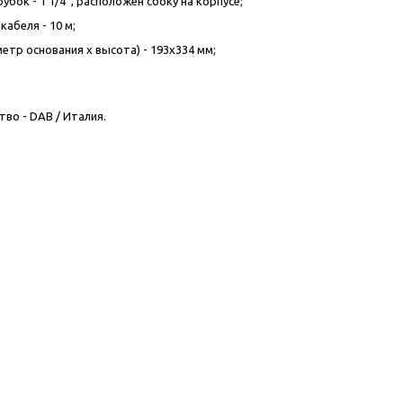
бок - 1 1/4”, расположен сбоку на корпусе;
абеля - 10 м;
етр основания x высота) - 193x334 мм;
во - DAB / Италия.