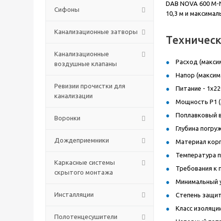
DAB NOVA 600 M-N
Сифоны
10,3 м и максимал
Канализационные затворы
Техничес
Канализационные
Расход (максим
воздушные клапаны
Напор (максима
Ревизии прочистки для
Питание - 1х22
канализации
Мощность P1 (м
Поплавковый в
Воронки
Глубина погруж
Дождеприемники
Материал корп
Температура п
Каркасные системы
Требования к 
скрытого монтажа
Минимальный у
Инсталляции
Степень защиты
Класс изоляции 
Полотенцесушители