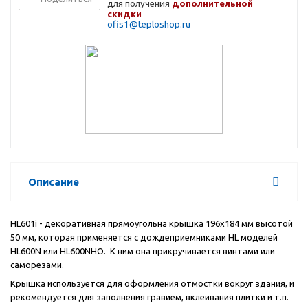
для получения
дополнительной
скидки
ofis1@teploshop.ru
Описание
HL
601
i
- декоративная прямоугольна крышка 196
x
184 мм высотой
50 мм, которая применяется с дождеприемниками
HL
моделей
HL
600
N
или
HL
600
NHO
.
К ним она прикручивается винтами или
саморезами.
Крышка используется для оформления отмостки вокруг здания, и
рекомендуется для заполнения гравием, вклеивания плитки и т.п.