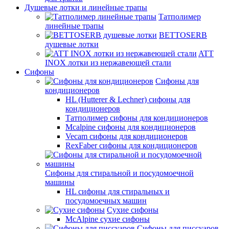
Душевые лотки и линейные трапы
Татполимер
линейные трапы
BETTOSERB
душевые лотки
ATT
INOX лотки из нержавеющей стали
Сифоны
Сифоны для
кондиционеров
HL (Hutterer & Lechner) сифоны для
кондиционеров
Татполимер сифоны для кондиционеров
Mcalpine сифоны для кондиционеров
Vecam сифоны для кондиционеров
RexFaber сифоны для кондиционеров
Сифоны для стиральной и посудомоечной
машины
HL сифоны для стиральных и
посудомоечных машин
Сухие сифоны
McAlpine сухие сифоны
Сифоны для писсуаров