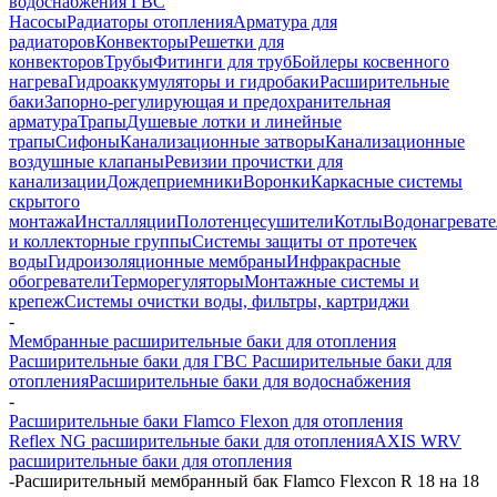
водоснабжения ГВС
Насосы
Радиаторы отопления
Арматура для
радиаторов
Конвекторы
Решетки для
конвекторов
Трубы
Фитинги для труб
Бойлеры косвенного
нагрева
Гидроаккумуляторы и гидробаки
Расширительные
баки
Запорно-регулирующая и предохранительная
арматура
Трапы
Душевые лотки и линейные
трапы
Сифоны
Канализационные затворы
Канализационные
воздушные клапаны
Ревизии прочистки для
канализации
Дождеприемники
Воронки
Каркасные системы
скрытого
монтажа
Инсталляции
Полотенцесушители
Котлы
Водонагреват
и коллекторные группы
Системы защиты от протечек
воды
Гидроизоляционные мембраны
Инфракрасные
обогреватели
Терморегуляторы
Монтажные системы и
крепеж
Системы очистки воды, фильтры, картриджи
-
Мембранные расширительные баки для отопления
Расширительные баки для ГВС
Расширительные баки для
отопления
Расширительные баки для водоснабжения
-
Расширительные баки Flamco Flexon для отопления
Reflex NG расширительные баки для отопления
AXIS WRV
расширительные баки для отопления
-
Расширительный мембранный бак Flamco Flexcon R 18 на 18