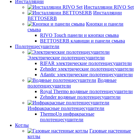
Инсталляции
Инсталляции RIVO Set
Инсталляции
BETTOSERB
Кнопки и панели
смыва
RIVO Touch панели и кнопки смыва
BETTOSERB клавиши и панели смыва
Полотенцесушители
Электрические полотенцесушители
RIFAR электрические полотенцесушители
Zehnder электрические полотенцесушители
Atlantic электрические полотенцесушители
Водяные
полотенцесушители
Royal Thermo водяные полотенцесушители
Zehnder водяные полотенцесушители
Инфракрасные полотенцесушители
ThermoUp инфракрасные
полотенцесушители
Котлы
Газовые настенные
котлы