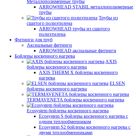
Металлополимерные трубы
ARROWHEAD STABIL металлополимерные
трубы
Трубы из
сшитого полиэтилена
ARROWHEAD трубы из сшитого
полиэтилена
Фитинги для труб
Аксиальные фитинги
ARROWHEAD аксиальные фитинги
Бойлеры косвенного нагрева
AXIS
бойлеры косвенного нагрева
AXIS THERM X бойлеры косвенного
нагрева
ELSEN
бойлеры косвенного нагрева
TERMAVENETA бойлеры косвенного нагрева
Ecosystem бойлеры косвенного нагрева
Ecosystem S бойлеры косвенного нагрева с
одним теплообменником
Ecosystem S2 бойлеры косвенного нагрева с
двумя теплообменниками