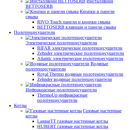
Инсталляции
BETTOSERB
Кнопки и панели
смыва
RIVO Touch панели и кнопки смыва
BETTOSERB клавиши и панели смыва
Полотенцесушители
Электрические полотенцесушители
RIFAR электрические полотенцесушители
Zehnder электрические полотенцесушители
Atlantic электрические полотенцесушители
Водяные
полотенцесушители
Royal Thermo водяные полотенцесушители
Zehnder водяные полотенцесушители
Инфракрасные полотенцесушители
ThermoUp инфракрасные
полотенцесушители
Котлы
Газовые настенные
котлы
LaggarTT газовые настенные котлы
HUBERT газовые настенные котлы