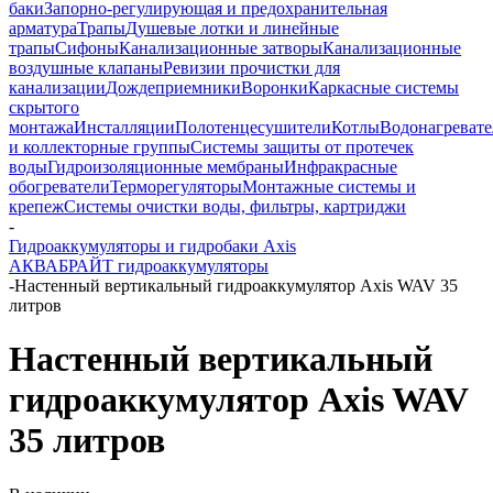
баки
Запорно-регулирующая и предохранительная
арматура
Трапы
Душевые лотки и линейные
трапы
Сифоны
Канализационные затворы
Канализационные
воздушные клапаны
Ревизии прочистки для
канализации
Дождеприемники
Воронки
Каркасные системы
скрытого
монтажа
Инсталляции
Полотенцесушители
Котлы
Водонагреват
и коллекторные группы
Системы защиты от протечек
воды
Гидроизоляционные мембраны
Инфракрасные
обогреватели
Терморегуляторы
Монтажные системы и
крепеж
Системы очистки воды, фильтры, картриджи
-
Гидроаккумуляторы и гидробаки Axis
АКВАБРАЙТ гидроаккумуляторы
-
Настенный вертикальный гидроаккумулятор Axis WAV 35
литров
Настенный вертикальный
гидроаккумулятор Axis WAV
35 литров