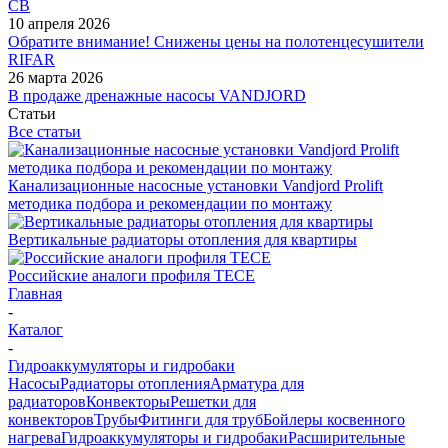
СВ
10 апреля 2026
Обратите внимание! Снижены цены на полотенцесушители
RIFAR
26 марта 2026
В продаже дренажные насосы VANDJORD
Статьи
Все статьи
Канализационные насосные установки Vandjord Prolift
методика подбора и рекомендации по монтажу
Вертикальные радиаторы отопления для квартиры
Российские аналоги профиля TECE
Главная
-
Каталог
-
Гидроаккумуляторы и гидробаки
Насосы
Радиаторы отопления
Арматура для
радиаторов
Конвекторы
Решетки для
конвекторов
Трубы
Фитинги для труб
Бойлеры косвенного
нагрева
Гидроаккумуляторы и гидробаки
Расширительные