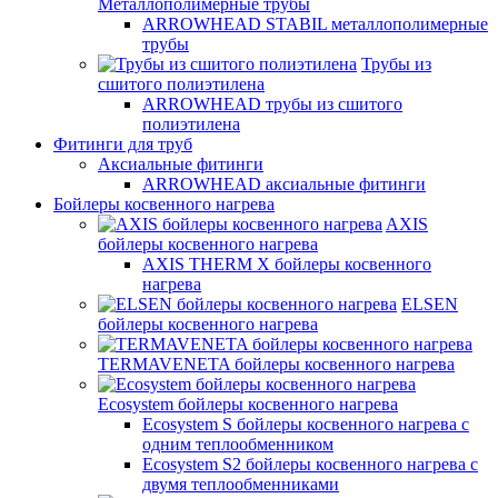
Металлополимерные трубы
ARROWHEAD STABIL металлополимерные
трубы
Трубы из
сшитого полиэтилена
ARROWHEAD трубы из сшитого
полиэтилена
Фитинги для труб
Аксиальные фитинги
ARROWHEAD аксиальные фитинги
Бойлеры косвенного нагрева
AXIS
бойлеры косвенного нагрева
AXIS THERM X бойлеры косвенного
нагрева
ELSEN
бойлеры косвенного нагрева
TERMAVENETA бойлеры косвенного нагрева
Ecosystem бойлеры косвенного нагрева
Ecosystem S бойлеры косвенного нагрева с
одним теплообменником
Ecosystem S2 бойлеры косвенного нагрева с
двумя теплообменниками