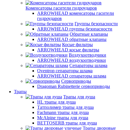
Коменсаторы гасители гидроударов
ARROWHEAD коменсаторы гасители
гидроударов
Группы безопасности
ARROWHEAD группы безопасности
Обратные клапаны
ARROWHEAD обратные клапаны
Косые фильтры
ARROWHEAD косые фильтры
Воздухоотводчики
ARROWHEAD воздухоотводчики
Сепараторы шлама
Oventrop cепараторы шлама
ARROWHEAD сепараторы шлама
Сервоприводы
Dragoman Rubinetterie сервоприводы
Трапы
Трапы для душа
HL трапы для душа
Татполимер трапы для душа
Fachmann трапы для душа
McAlpine трапы для душа
BETTOSERB трапы для душа
Трапы дворовые