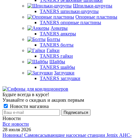
TANERS резьбовые шпильки
Шпильки-шурупы
TANERS шпильки-шурупы
Опорные пластины
TANERS опорные пластины
Анкеры
TANERS анкеры
Болты
TANERS болты
Гайки
TANERS гайки
Шайбы
TANERS шайбы
Заглушки
TANERS заглушки
Будьте всегда в курсе!
Узнавайте о скидках и акциях первым
Новости магазина
Новости
Все новости
28 июля 2026
Новинка! Самовсасывающие насосные станции Jemix АНС-