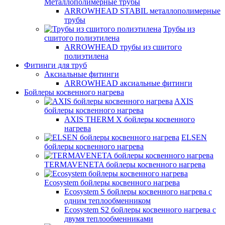
Металлополимерные трубы
ARROWHEAD STABIL металлополимерные
трубы
Трубы из
сшитого полиэтилена
ARROWHEAD трубы из сшитого
полиэтилена
Фитинги для труб
Аксиальные фитинги
ARROWHEAD аксиальные фитинги
Бойлеры косвенного нагрева
AXIS
бойлеры косвенного нагрева
AXIS THERM X бойлеры косвенного
нагрева
ELSEN
бойлеры косвенного нагрева
TERMAVENETA бойлеры косвенного нагрева
Ecosystem бойлеры косвенного нагрева
Ecosystem S бойлеры косвенного нагрева с
одним теплообменником
Ecosystem S2 бойлеры косвенного нагрева с
двумя теплообменниками