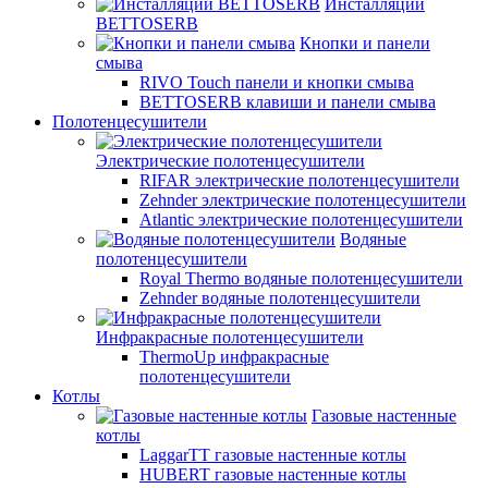
Инсталляции
BETTOSERB
Кнопки и панели
смыва
RIVO Touch панели и кнопки смыва
BETTOSERB клавиши и панели смыва
Полотенцесушители
Электрические полотенцесушители
RIFAR электрические полотенцесушители
Zehnder электрические полотенцесушители
Atlantic электрические полотенцесушители
Водяные
полотенцесушители
Royal Thermo водяные полотенцесушители
Zehnder водяные полотенцесушители
Инфракрасные полотенцесушители
ThermoUp инфракрасные
полотенцесушители
Котлы
Газовые настенные
котлы
LaggarTT газовые настенные котлы
HUBERT газовые настенные котлы