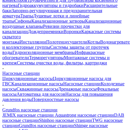
конвекторов
Трубы
Фитинги для труб
Бойлеры косвенного
нагрева
Гидроаккумуляторы и гидробаки
Расширительные
баки
Запорно-регулирующая и предохранительная
арматура
Трапы
Душевые лотки и линейные
трапы
Сифоны
Канализационные затворы
Канализационные
воздушные клапаны
Ревизии прочистки для
канализации
Дождеприемники
Воронки
Каркасные системы
скрытого
монтажа
Инсталляции
Полотенцесушители
Котлы
Водонагреват
и коллекторные группы
Системы защиты от протечек
воды
Гидроизоляционные мембраны
Инфракрасные
обогреватели
Терморегуляторы
Монтажные системы и
крепеж
Системы очистки воды, фильтры, картриджи
-
Насосные станции
Циркуляционные насосы
Циркуляционные насосы для
ГВС
Канализационные насосы
Насосные станции
Колодезные
насосы
Скважинные насосы
Дренажные насосы
Фекальные
насосы
Автоматика для насосов
Насосы для повышения
давления воды
Поверхностные насосы
-
Grundfos насосные станции
JEMIX насосные станции
Aquastrong насосные станции
DAB
насосные станции
Shinhoo насосные станции
TWG насосные
станции
Grundfos насосные станции
Shimge насосные