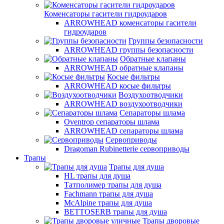
Коменсаторы гасители гидроударов
ARROWHEAD коменсаторы гасители
гидроударов
Группы безопасности
ARROWHEAD группы безопасности
Обратные клапаны
ARROWHEAD обратные клапаны
Косые фильтры
ARROWHEAD косые фильтры
Воздухоотводчики
ARROWHEAD воздухоотводчики
Сепараторы шлама
Oventrop cепараторы шлама
ARROWHEAD сепараторы шлама
Сервоприводы
Dragoman Rubinetterie сервоприводы
Трапы
Трапы для душа
HL трапы для душа
Татполимер трапы для душа
Fachmann трапы для душа
McAlpine трапы для душа
BETTOSERB трапы для душа
Трапы дворовые