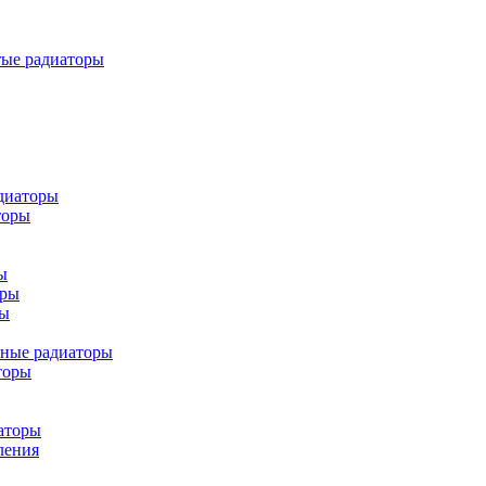
тые радиаторы
диаторы
торы
ы
оры
ры
ьные радиаторы
торы
аторы
ления