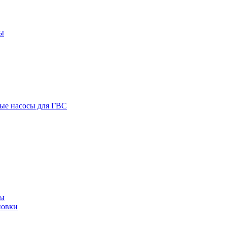
ы
ые насосы для ГВС
сы
новки