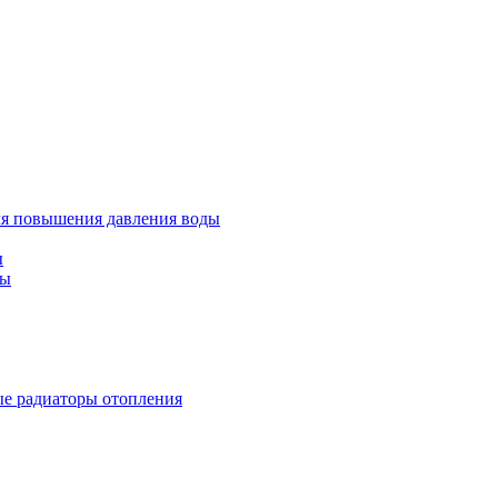
ля повышения давления воды
ы
ды
е радиаторы отопления