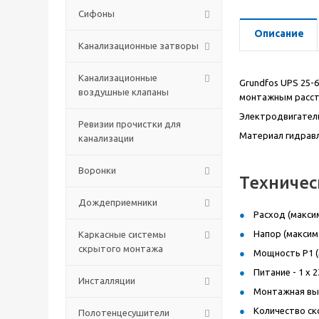
Сифоны
Описание
Канализационные затворы
Канализационные
Grundfos UPS 25-6
воздушные клапаны
монтажным рассто
Электродвигател
Ревизии прочистки для
Материал гидравли
канализации
Воронки
Техниче
Дождеприемники
Расход (максима
Напор (максима
Каркасные системы
скрытого монтажа
Мощность P1 (м
Питание - 1 x 23
Инсталляции
Монтажная выс
Количество ск
Полотенцесушители