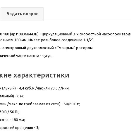
Задать вопрос
0 180 (арт.98368443B) - циркуляционный 3-х скоростной насос производ
янием 180 мм. Имеет резьбовое соединение 1 1/2”.
ь асинхронный двухполюсный с "мокрым" ротором.
ческой части насоса - чугун.
ские характеристики
льный) - 4,4 куб.м./час или 73,3 л/мин;
льный) - 6 м;
ин./макс. потребляемая из сети) - 50/60 Вт;
0 В / 50 Гц;
ота - 180 мм;
оростей вращения - 3;