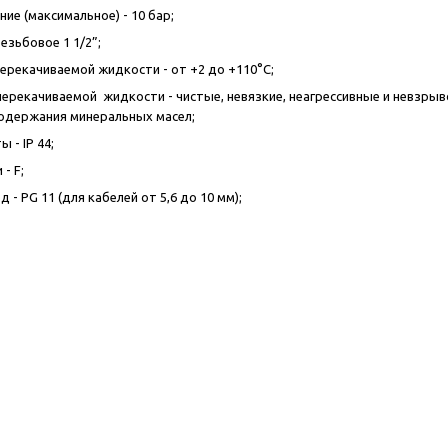
ие (максимальное) - 10 бар;
езьбовое 1 1/2”;
ерекачиваемой жидкости - от +2 до +110°С;
перекачиваемой жидкости - чистые, невязкие, неагрессивные и невзр
содержания минеральных масел;
 - IP 44;
- F;
 - PG 11 (для кабелей от 5,6 до 10 мм);