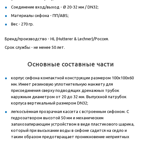
Соединение вход/выход - Ø 20-32 мм / DN32;
Материалы сифона - ПП/ABS;
Вес - 270 гр.
Бренд/производство - HL (Hutterer & Lechner)/Россия.
Срок службы - не менее 50 лет.
Основные составные части
корпус сифона компактной конструкции размером 100х100х60
мм. Имеет резиновую уплотнительную манжету для
присоединения сверху подводящих дренажных трубок
наружным диаметром от 20 до 32 мм. Выпускной патрубок
корпуса вертикальный размером DN32;
легкосъёмная прозрачная кассета с встроенным сифоном. С
гидрозатвором высотой 50 мм и механическим
запахозапирающим устройством в виде пластикового шарика,
который при высыхании воды в сифоне садится на седло и
таким образом предотвращает проникновение неприятных