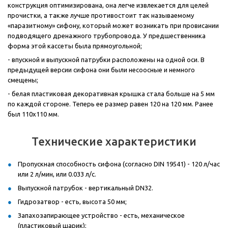
конструкция оптимизирована, она легче извлекается для целей
прочистки, а также лучше противостоит так называемому
«паразитному» сифону, который может возникать при провисании
подводящего дренажного трубопровода. У предшественника
форма этой кассеты была прямоугольной;
- впускной и выпускной патрубки расположены на одной оси. В
предыдущей версии сифона они были несоосные и немного
смещены;
- белая пластиковая декоративная крышка стала больше на 5 мм
по каждой стороне. Теперь ее размер равен 120 на 120 мм. Ранее
был 110
x
110 мм.
Технические характеристики
Пропускная способность сифона (согласно DIN 19541) - 120 л/час
или 2 л/мин, или 0.033 л/с.
Выпускной патрубок - вертикальный DN32.
Гидрозатвор - есть, высота 50 мм;
Запахозапирающее устройство - есть, механическое
(пластиковый шарик);