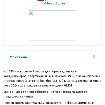
ofis1@teploshop.ru
Описание
HL
138
N
- встроенный сифон для сброса дренажа от
кондиционеров, с вертикальным выпуском DN32, c механическим и
гидрозатвором. Этот сифон бренда
HL
(
Hutterer
&
Lechner
) в конце
лета 2024 года пришел на замену модели
HL
138.
Основные отличия обновленного сифона
HL
138
N
от
предшественника:
- новая форма корпуса съемной кассеты - в форме домика. Ее