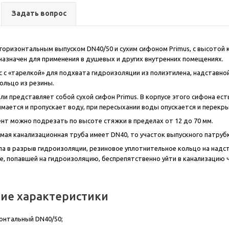
Задать вопрос
с горизонтальным выпуском DN40/50 и сухим сифоном Primus, с высотой
назначен для применения в душевых и других внутренних помещениях.
с с «тарелкой» для подхвата гидроизоляции из полиэтилена, надставной
ольцо из резины.
ли представляет собой сухой сифон Primus. В корпусе этого сифона ес
мается и пропускает воду, при пересыхании воды опускается и перекры
нт можно подрезать по высоте стяжки в пределах от 12 до 70 мм.
мая канализационная труба имеет DN40, то участок выпускного патруб
а в разрыв гидроизоляции, резиновое уплотнительное кольцо на надст
, попавшей на гидроизоляцию, беспрепятственно уйти в канализацию 
кие характеристики
зонтальный DN40/50;