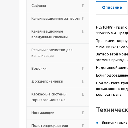
Сифоны
Описание
Канализационные затворы
HL510NPr - трап 
Канализационные
115×115 мм. Пред
воздушные клапаны
Трап имеет корпу
уплотнительное к
Ревизии прочистки для
Затвор этой моде
канализации
элемент приподни
Надставной элеме
Воронки
Если подсоединяе
Дождеприемники
При монтаже трап
возможность воде
Каркасные системы
корпуса трапа.
скрытого монтажа
Техничес
Инсталляции
Выпуск - гори
Полотенцесушители