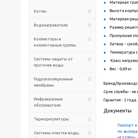
Материал трап
Высота корпуса
Котлы
Материал реше
Водонагреватели
Размер решетк
Пропускная спо
Коллекторы и
Затвор - сухой
коллекторные группы
Температура с
Системы защиты от
Класс нагрузки 
протечек воды
Вес - 0,69 кг.
Гидроизоляционные
Бренд/производс
мембраны
Срок службы - не 
Инфракрасные
Гарантия - 2 года.
обогреватели
Документы
Терморегуляторы
Паспорт и
по эксплу
Системы очистки воды,
HL510Npr