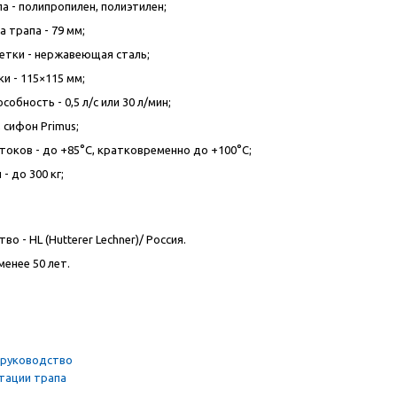
а - полипропилен, полиэтилен;
 трапа - 79 мм;
тки - нержавеющая сталь;
и - 115×115 мм;
собность - 0,5 л/с или 30 л/мин;
, сифон Primus;
токов - до +85°C, кратковременно до +100°C;
- до 300 кг;
тво -
HL
(Hutterer Lechner)/ Россия.
менее 50 лет.
 руководство
атации трапа