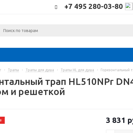
+7 495 280-03-80
г
-
Трапы
-
Трапы для душа
-
Трапы HL для душа
-
Горизонтальный т
нтальный трап HL510NPr DN4
м и решеткой
3 831
р
е