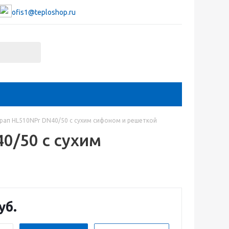
ofis1@teploshop.ru
рап HL510NPr DN40/50 с сухим сифоном и решеткой
0/50 с сухим
уб.