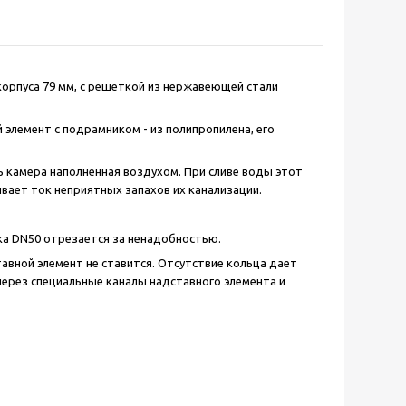
 корпуса 79 мм, с решеткой из нержавеющей стали
 элемент с подрамником - из полипропилена, его
ть камера наполненная воздухом. При сливе воды этот
вает ток неприятных запахов их канализации.
ка DN50 отрезается за ненадобностью.
авной элемент не ставится. Отсутствие кольца дает
через специальные каналы надставного элемента и