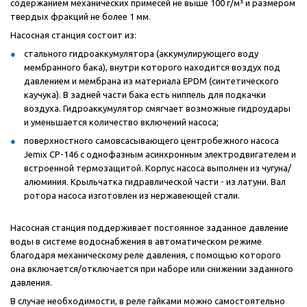
содержанием механических примесей не выше 100 г/м³ и размером
твердых фракций не более 1 мм.
Насосная станция состоит из:
стального гидроаккумулятора (аккумулирующего воду
мембранного бака), внутри которого находится воздух под
давлением и мембрана из материала EPDM (синтетического
каучука). В задней части бака есть ниппель для подкачки
воздуха. Гидроаккумулятор смягчает возможные гидроудары
и уменьшается количество включений насоса;
поверхностного самовсасывающего центробежного насоса
Jemix CP-146 с однофазным асинхронным электродвигателем и
встроенной термозащитой. Корпус насоса выполнен из чугуна/
алюминия. Крыльчатка гидравлической части - из латуни. Вал
ротора насоса изготовлен из нержавеющей стали.
Насосная станция поддерживает постоянное заданное давление
воды в системе водоснабжения в автоматическом режиме
благодаря механическому реле давления, с помощью которого
она включается/отключается при наборе или снижении заданного
давления.
В случае необходимости, в реле гайками можно самостоятельно