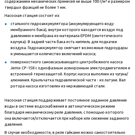
содержанием механических примесей не выше 100 г/м³ и размером
твердых фракций не более 1 мм.
Насосная станция состоит из:
стального гидроаккумулятора (аккумулирующего воду
мембранного бака), внутри которого находится воздух под
давлением и мембрана из материала EPDM (синтетического
каучука). В задней части бака есть ниппель для подкачки
воздуха. Гидроаккумулятор смягчает возможные гидроудары
и уменьшается количество включений насоса;
поверхностного самовсасывающего центробежного насоса
Jemix CP-158 с однофазным асинхронным электродвигателем и
встроенной термозащитой. Корпус насоса выполнен из чугуна/
алюминия. Крыльчатка гидравлической части - из латуни. Вал
ротора насоса изготовлен из нержавеющей стали.
Насосная станция поддерживает постоянное заданное давление
воды в системе водоснабжения в автоматическом режиме
благодаря механическому реле давления, с помощью которого
она включается/отключается при наборе или снижении заданного
давления.
В случае необходимости, в реле гайками можно самостоятельно