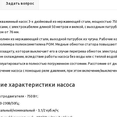
Задать вопрос
 скважинный насос 3-х дюймовый из нержавеющей стали, мощностью 750 В
сами, с электрокабелем длиной 50 метров и вилкой, с выходным патрубк
м от 76 мм.
полнен из нержавеющей стали, выходной патрубок из чугуна. Рабочие 
 полимера полиоксиметилена POM. Медные обмотки статора повышают 
озащиту, которая выключает его в случае перегрева обмоток электрод
м охлаждении, вследствие работы насоса без воды или с теплой водой
плуатироваться в полностью погруженном состоянии. Расстояние от д
ение насоса с помощью реле давления, при этом включение/выключен
ие характеристики насоса
тродвигателя - 750 Вт;
0-230В/50Гц;
альный/номинальный - 3,1/2 куб.м/ч;