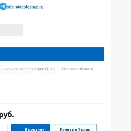
ofis1@teploshop.ru
нные насосы Jemix серии СН 3-2
-
Скважинный насос
руб.
В корзину
Купить в 1 клик