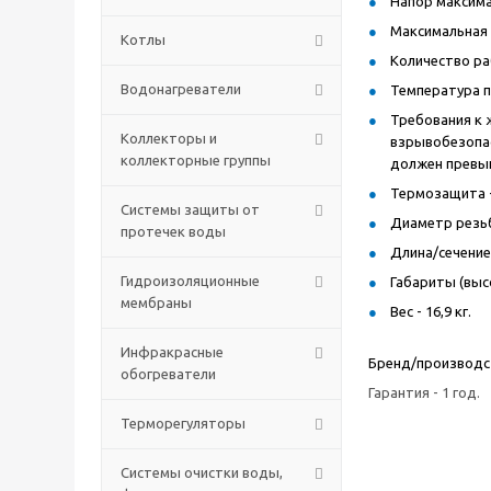
Напор максимал
Максимальная 
Котлы
Количество раб
Водонагреватели
Температура п
Требования к 
Коллекторы и
взрывобезопас
коллекторные группы
должен превы
Термозащита -
Системы защиты от
Диаметр резьбы
протечек воды
Длина/сечение э
Гидроизоляционные
Габариты (высо
мембраны
Вес - 16,9 кг.
Инфракрасные
Бренд/производст
обогреватели
Гарантия - 1 год.
Терморегуляторы
Системы очистки воды,