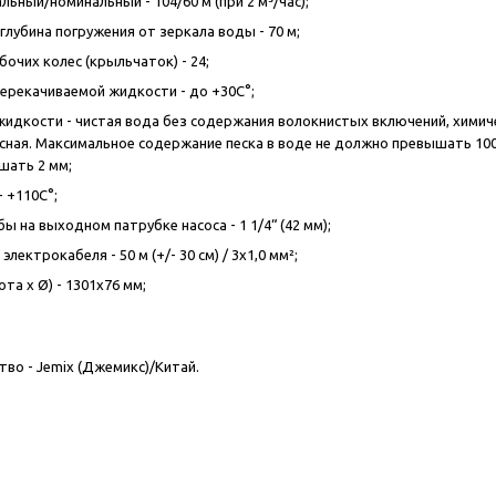
ьный/номинальный - 104/60 м (при 2 м³/час);
глубина погружения от зеркала воды - 70 м;
очих колес (крыльчаток) - 24;
ерекачиваемой жидкости - до +30С°;
жидкости - чистая вода без содержания волокнистых включений, химиче
ная. Максимальное содержание песка в воде не должно превышать 100
шать 2 мм;
 +110С°;
 на выходном патрубке насоса - 1 1/4“ (42 мм);
лектрокабеля - 50 м (+/- 30 см) / 3х1,0 мм²;
та х Ø) - 1301х76 мм;
во - Jemix (Джемикс)/Китай.