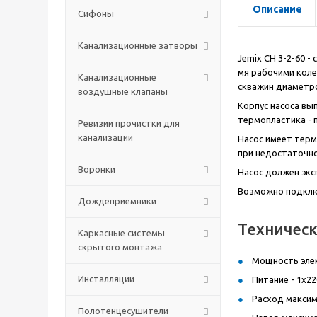
Описание
Сифоны
Канализационные затворы
Jemix СН 3-2-60 -
мя рабочими коле
Канализационные
скважин диаметро
воздушные клапаны
Корпус насоса вы
термопластика -
Ревизии прочистки для
канализации
Насос имеет терм
при недостаточно
Воронки
Насос должен экс
Возможно подключ
Дождеприемники
Техническ
Каркасные системы
скрытого монтажа
Мощность элек
Инсталляции
Питание - 1x22
Расход максим
Полотенцесушители