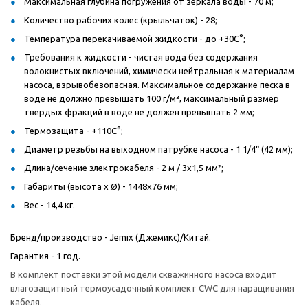
Максимальная глубина погружения от зеркала воды - 70 м;
Количество рабочих колес (крыльчаток) - 28;
Температура перекачиваемой жидкости - до +30С°;
Требования к жидкости - чистая вода без содержания
волокнистых включений, химически нейтральная к материалам
насоса, взрывобезопасная. Максимальное содержание песка в
воде не должно превышать 100 г/м³, максимальный размер
твердых фракций в воде не должен превышать 2 мм;
Термозащита - +110С°;
Диаметр резьбы на выходном патрубке насоса - 1 1/4“ (42 мм);
Длина/сечение электрокабеля - 2 м / 3х1,5 мм²;
Габариты (высота х Ø) - 1448х76 мм;
Вес - 14,4 кг.
Бренд/производство - Jemix (Джемикс)/Китай.
Гарантия - 1 год.
В комплект поставки этой модели скважинного насоса входит
влагозащитный термоусадочный комплект CWC для наращивания
кабеля.