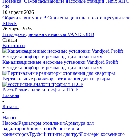
Новинка! Самовсасывающие насосные станции Jemix АНС-
СВ
10 апреля 2026
Обратите внимание! Снижены цены на полотенцесушители
RIFAR
26 марта 2026
В продаже дренажные насосы VANDJORD
Статьи
Все статьи
Канализационные насосные установки Vandjord Prolift
методика подбора и рекомендации по монтажу
Вертикальные радиаторы отопления для квартиры
Российские аналоги профиля TECE
Главная
-
Каталог
-
Насосы
Насосы
Радиаторы отопления
Арматура для
радиаторов
Конвекторы
Решетки для
конвекторов
Трубы
Фитинги для труб
Бойлеры косвенного