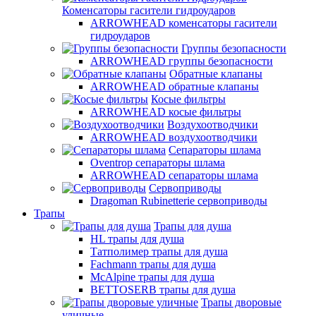
Коменсаторы гасители гидроударов
ARROWHEAD коменсаторы гасители
гидроударов
Группы безопасности
ARROWHEAD группы безопасности
Обратные клапаны
ARROWHEAD обратные клапаны
Косые фильтры
ARROWHEAD косые фильтры
Воздухоотводчики
ARROWHEAD воздухоотводчики
Сепараторы шлама
Oventrop cепараторы шлама
ARROWHEAD сепараторы шлама
Сервоприводы
Dragoman Rubinetterie сервоприводы
Трапы
Трапы для душа
HL трапы для душа
Татполимер трапы для душа
Fachmann трапы для душа
McAlpine трапы для душа
BETTOSERB трапы для душа
Трапы дворовые
уличные