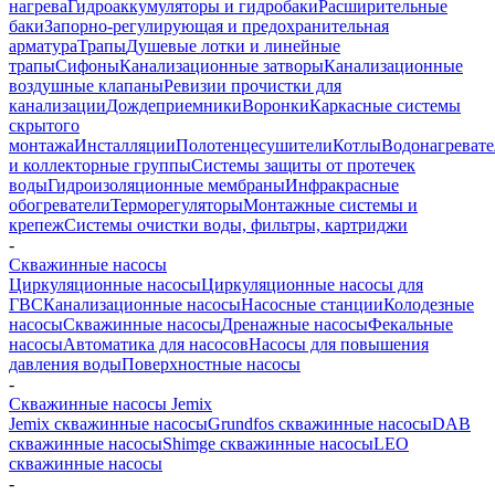
нагрева
Гидроаккумуляторы и гидробаки
Расширительные
баки
Запорно-регулирующая и предохранительная
арматура
Трапы
Душевые лотки и линейные
трапы
Сифоны
Канализационные затворы
Канализационные
воздушные клапаны
Ревизии прочистки для
канализации
Дождеприемники
Воронки
Каркасные системы
скрытого
монтажа
Инсталляции
Полотенцесушители
Котлы
Водонагреват
и коллекторные группы
Системы защиты от протечек
воды
Гидроизоляционные мембраны
Инфракрасные
обогреватели
Терморегуляторы
Монтажные системы и
крепеж
Системы очистки воды, фильтры, картриджи
-
Скважинные насосы
Циркуляционные насосы
Циркуляционные насосы для
ГВС
Канализационные насосы
Насосные станции
Колодезные
насосы
Скважинные насосы
Дренажные насосы
Фекальные
насосы
Автоматика для насосов
Насосы для повышения
давления воды
Поверхностные насосы
-
Скважинные насосы Jemix
Jemix cкважинные насосы
Grundfos скважинные насосы
DAB
скважинные насосы
Shimge скважинные насосы
LEO
скважинные насосы
-